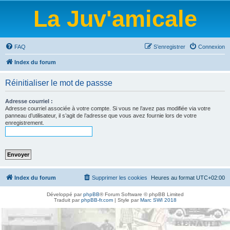
La Juv'amicale
FAQ
S’enregistrer
Connexion
Index du forum
Réinitialiser le mot de passse
Adresse courriel :
Adresse courriel associée à votre compte. Si vous ne l’avez pas modifiée via votre
panneau d’utilisateur, il s’agit de l’adresse que vous avez fournie lors de votre
enregistrement.
Index du forum
Supprimer les cookies
Heures au format
UTC+02:00
Développé par
phpBB
® Forum Software © phpBB Limited
Traduit par
phpBB-fr.com
| Style par
Marc SWI 2018