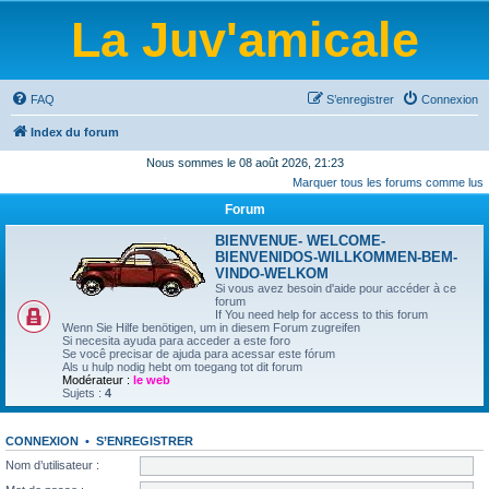
La Juv'amicale
FAQ
S’enregistrer
Connexion
Index du forum
Nous sommes le 08 août 2026, 21:23
Marquer tous les forums comme lus
Forum
BIENVENUE- WELCOME-
BIENVENIDOS-WILLKOMMEN-BEM-
VINDO-WELKOM
Si vous avez besoin d'aide pour accéder à ce
forum
If You need help for access to this forum
Wenn Sie Hilfe benötigen, um in diesem Forum zugreifen
Si necesita ayuda para acceder a este foro
Se você precisar de ajuda para acessar este fórum
Als u hulp nodig hebt om toegang tot dit forum
Modérateur :
le web
Sujets :
4
CONNEXION
•
S’ENREGISTRER
Nom d’utilisateur :