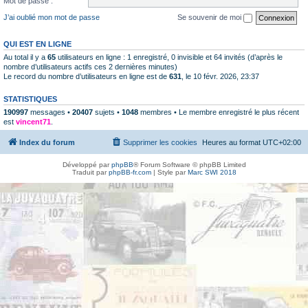
Mot de passe :
J’ai oublié mon mot de passe
Se souvenir de moi
QUI EST EN LIGNE
Au total il y a
65
utilisateurs en ligne : 1 enregistré, 0 invisible et 64 invités (d’après le
nombre d’utilisateurs actifs ces 2 dernières minutes)
Le record du nombre d’utilisateurs en ligne est de
631
, le 10 févr. 2026, 23:37
STATISTIQUES
190997
messages •
20407
sujets •
1048
membres • Le membre enregistré le plus récent
est
vincent71
.
Index du forum
Supprimer les cookies
Heures au format
UTC+02:00
Développé par
phpBB
® Forum Software © phpBB Limited
Traduit par
phpBB-fr.com
| Style par
Marc SWI 2018