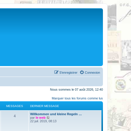
S’enregistrer
Connexion
Nous sommes le 07 août 2026, 12:40
Marquer tous les forums comme lus
MESSAGES
DERNIER MESSAGE
Willkommen und kleine Regeln …
4
V
par
le web
o
22 juil. 2019, 08:13
i
r