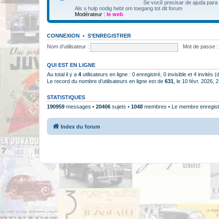
Se você precisar de ajuda para
Als u hulp nodig hebt om toegang tot dit forum
Modérateur :
le web
CONNEXION
•
S’ENREGISTRER
Nom d’utilisateur :
Mot de passe :
QUI EST EN LIGNE
Au total il y a
4
utilisateurs en ligne : 0 enregistré, 0 invisible et 4 invités
Le record du nombre d’utilisateurs en ligne est de
631
, le 10 févr. 2026, 
STATISTIQUES
190959
messages •
20406
sujets •
1048
membres • Le membre enregistr
Index du forum