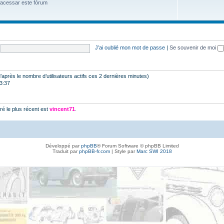
 acessar este fórum
J’ai oublié mon mot de passe
|
Se souvenir de moi
 (d’après le nombre d’utilisateurs actifs ces 2 dernières minutes)
23:37
é le plus récent est
vincent71
.
Développé par
phpBB
® Forum Software © phpBB Limited
Traduit par
phpBB-fr.com
| Style par
Marc SWI 2018