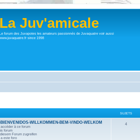
La Juv'amicale
Le forum des Juvapotes les amateurs passionnés de Juvaquatre voir aussi
www.juvaquatre.fr since 1998
SUJETS
-BIENVENIDOS-WILLKOMMEN-BEM-VINDO-WELKOM
4
r accéder à ce forum
his forum
n diesem Forum zugreifen
a este foro