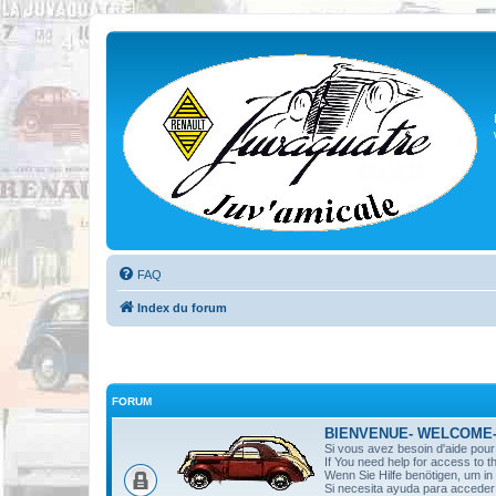
FAQ
Index du forum
FORUM
BIENVENUE- WELCOME
Si vous avez besoin d'aide pou
If You need help for access to t
Wenn Sie Hilfe benötigen, um i
Si necesita ayuda para acceder 