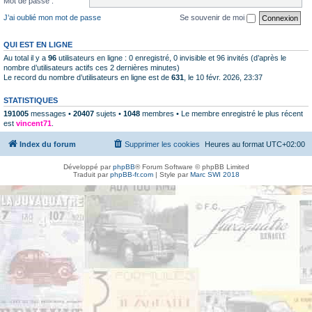
Mot de passe :
J’ai oublié mon mot de passe
Se souvenir de moi
QUI EST EN LIGNE
Au total il y a
96
utilisateurs en ligne : 0 enregistré, 0 invisible et 96 invités (d’après le
nombre d’utilisateurs actifs ces 2 dernières minutes)
Le record du nombre d’utilisateurs en ligne est de
631
, le 10 févr. 2026, 23:37
STATISTIQUES
191005
messages •
20407
sujets •
1048
membres • Le membre enregistré le plus récent
est
vincent71
.
Index du forum
Supprimer les cookies
Heures au format
UTC+02:00
Développé par
phpBB
® Forum Software © phpBB Limited
Traduit par
phpBB-fr.com
| Style par
Marc SWI 2018