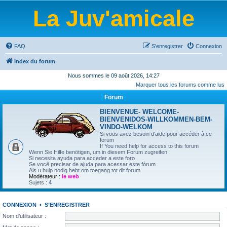
La Juv'amicale
FAQ
S’enregistrer
Connexion
Index du forum
Nous sommes le 09 août 2026, 14:27
Marquer tous les forums comme lus
Forum
BIENVENUE- WELCOME-
BIENVENIDOS-WILLKOMMEN-BEM-
VINDO-WELKOM
Si vous avez besoin d'aide pour accéder à ce
forum
If You need help for access to this forum
Wenn Sie Hilfe benötigen, um in diesem Forum zugreifen
Si necesita ayuda para acceder a este foro
Se você precisar de ajuda para acessar este fórum
Als u hulp nodig hebt om toegang tot dit forum
Modérateur :
le web
Sujets :
4
CONNEXION
•
S’ENREGISTRER
Nom d’utilisateur :