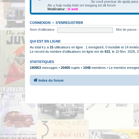
Se você precisar de ajuda para
Als u hulp nodig hebt om toegang tot dit forum
Modérateur :
le web
CONNEXION
•
S’ENREGISTRER
Nom d’utilisateur :
Mot de passe :
QUI EST EN LIGNE
Au total il y a
15
utilisateurs en ligne : 1 enregistré, 0 invisible et 14 invi
Le record du nombre d’utilisateurs en ligne est de
631
, le 10 févr. 2026, 
STATISTIQUES
190953
messages •
20405
sujets •
1048
membres • Le membre enregistr
Index du forum