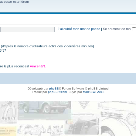
 acessar este fórum
J’ai oublié mon mot de passe
|
Se souvenir de moi
tés (d’après le nombre d’utilisateurs actifs ces 2 dernières minutes)
23:37
é le plus récent est
vincent71
.
Développé par
phpBB
® Forum Software © phpBB Limited
Traduit par
phpBB-fr.com
| Style par
Marc SWI 2018