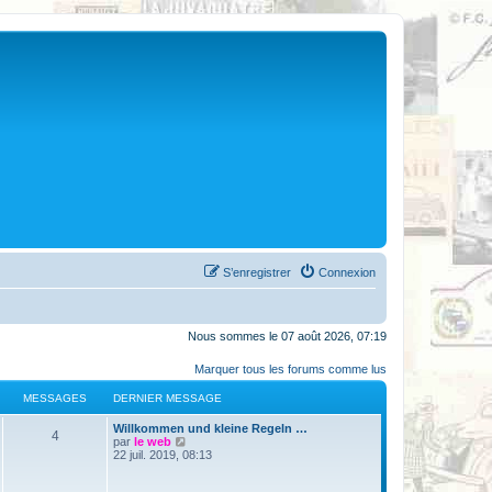
S’enregistrer
Connexion
Nous sommes le 07 août 2026, 07:19
Marquer tous les forums comme lus
MESSAGES
DERNIER MESSAGE
Willkommen und kleine Regeln …
4
V
par
le web
o
22 juil. 2019, 08:13
i
r