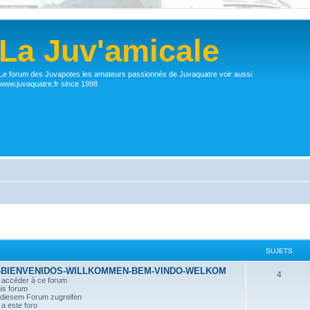
La Juv'amicale
Le forum des Juvapotes les amateurs passionnés de Juvaquatre voir aussi
www.juvaquatre.fr since 1998
SUJETS
-BIENVENIDOS-WILLKOMMEN-BEM-VINDO-WELKOM
4
r accéder à ce forum
his forum
n diesem Forum zugreifen
a este foro