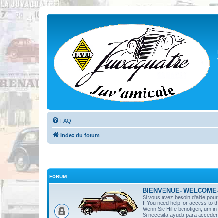
FAQ
Index du forum
FORUM
BIENVENUE- WELCOME
Si vous avez besoin d'aide pou
If You need help for access to t
Wenn Sie Hilfe benötigen, um i
Si necesita ayuda para acceder 