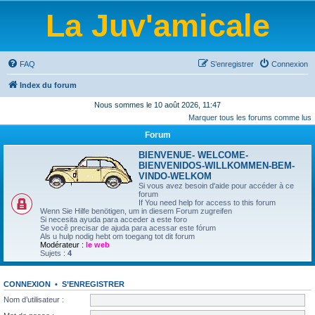
La Juv'amicale
FAQ
S’enregistrer
Connexion
Index du forum
Nous sommes le 10 août 2026, 11:47
Marquer tous les forums comme lus
Forum
BIENVENUE- WELCOME-
BIENVENIDOS-WILLKOMMEN-BEM-
VINDO-WELKOM
Si vous avez besoin d'aide pour accéder à ce
forum
If You need help for access to this forum
Wenn Sie Hilfe benötigen, um in diesem Forum zugreifen
Si necesita ayuda para acceder a este foro
Se você precisar de ajuda para acessar este fórum
Als u hulp nodig hebt om toegang tot dit forum
Modérateur :
le web
Sujets :
4
CONNEXION
•
S’ENREGISTRER
Nom d’utilisateur :