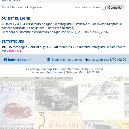
Mot de passe :
J’ai oublié mon mot de passe
Se souvenir de moi
QUI EST EN LIGNE
Au total il y a
104
utilisateurs en ligne : 0 enregistré, 0 invisible et 104 invités (d’après le
nombre d’utilisateurs actifs ces 2 dernières minutes)
Le record du nombre d’utilisateurs en ligne est de
631
, le 10 févr. 2026, 23:37
STATISTIQUES
191015
messages •
20409
sujets •
1048
membres • Le membre enregistré le plus récent
est
vincent71
.
Index du forum
Supprimer les cookies
Heures au format
UTC+02:00
Développé par
phpBB
® Forum Software © phpBB Limited
Traduit par
phpBB-fr.com
| Style par
Marc SWI 2018