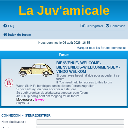
La Juv'amicale
FAQ
S’enregistrer
Connexion
Index du forum
Nous sommes le 06 août 2026, 16:35
Marquer tous les forums comme lus
Forum
BIENVENUE- WELCOME-
BIENVENIDOS-WILLKOMMEN-BEM-
VINDO-WELKOM
Si vous avez besoin d'aide pour accéder à ce
forum
If You need help for access to this forum
Wenn Sie Hilfe benötigen, um in diesem Forum zugreifen
Si necesita ayuda para acceder a este foro
Se você precisar de ajuda para acessar este fórum
Als u hulp nodig hebt om toegang tot dit forum
Modérateur :
le web
Sujets :
4
CONNEXION
•
S’ENREGISTRER
Nom d’utilisateur :