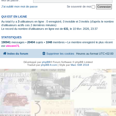
Mot de passe :
J’ai oublié mon mot de passe
Se souvenir de moi
QUI EST EN LIGNE
Au total il y a
3
utilisateurs en ligne : 0 enregistré, 0 invisible et 3 invités (d’après le nombre
d’utilisateurs actifs ces 2 dernières minutes)
Le record du nombre d’utilisateurs en ligne est de
631
, le 10 févr. 2026, 23:37
STATISTIQUES
190941
messages •
20404
sujets •
1048
membres • Le membre enregistré le plus récent
est
vincent71
.
Index du forum
Supprimer les cookies
Heures au format
UTC+02:00
Développé par
phpBB
® Forum Software © phpBB Limited
Traduit par
phpBB-fr.com
| Style par
Marc SWI 2018