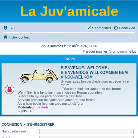
La Juv'amicale
FAQ
S’enregistrer
Connexion
Index du forum
Nous sommes le 08 août 2026, 17:56
Marquer tous les forums comme lus
Forum
BIENVENUE- WELCOME-
BIENVENIDOS-WILLKOMMEN-BEM-
VINDO-WELKOM
Si vous avez besoin d'aide pour accéder à ce
forum
If You need help for access to this forum
Wenn Sie Hilfe benötigen, um in diesem Forum zugreifen
Si necesita ayuda para acceder a este foro
Se você precisar de ajuda para acessar este fórum
Als u hulp nodig hebt om toegang tot dit forum
Modérateur :
le web
Sujets :
4
CONNEXION
•
S’ENREGISTRER
Nom d’utilisateur :