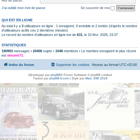
Mot de passe :
J’ai oublié mon mot de passe
Se souvenir de moi
QUI EST EN LIGNE
Au total il y a
3
utilisateurs en ligne : 1 enregistré, 0 invisible et 2 invités (d’après le nombre
d’utilisateurs actifs ces 2 dernières minutes)
Le record du nombre d’utilisateurs en ligne est de
631
, le 10 févr. 2026, 23:37
STATISTIQUES
190993
messages •
20406
sujets •
1048
membres • Le membre enregistré le plus récent
est
vincent71
.
Index du forum
Supprimer les cookies
Heures au format
UTC+02:00
Développé par
phpBB
® Forum Software © phpBB Limited
Traduit par
phpBB-fr.com
| Style par
Marc SWI 2018