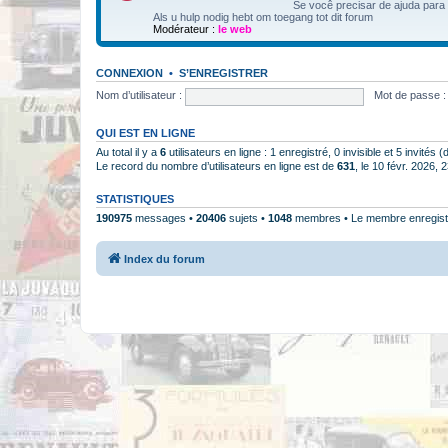
Se você precisar de ajuda para
Als u hulp nodig hebt om toegang tot dit forum
Modérateur :
le web
CONNEXION
•
S’ENREGISTRER
Nom d’utilisateur :
Mot de passe :
QUI EST EN LIGNE
Au total il y a
6
utilisateurs en ligne : 1 enregistré, 0 invisible et 5 invités
Le record du nombre d’utilisateurs en ligne est de
631
, le 10 févr. 2026, 
STATISTIQUES
190975
messages •
20406
sujets •
1048
membres • Le membre enregistr
Index du forum