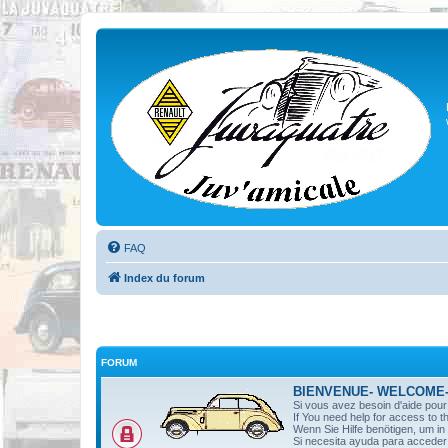
FAQ
Index du forum
FORUM
BIENVENUE- WELCOME
Si vous avez besoin d'aide pou
If You need help for access to t
Wenn Sie Hilfe benötigen, um i
Si necesita ayuda para acceder 