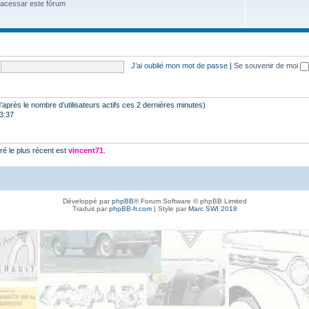
 acessar este fórum
J’ai oublié mon mot de passe
|
Se souvenir de moi
 (d’après le nombre d’utilisateurs actifs ces 2 dernières minutes)
23:37
é le plus récent est
vincent71
.
Développé par
phpBB
® Forum Software © phpBB Limited
Traduit par
phpBB-fr.com
| Style par
Marc SWI 2018