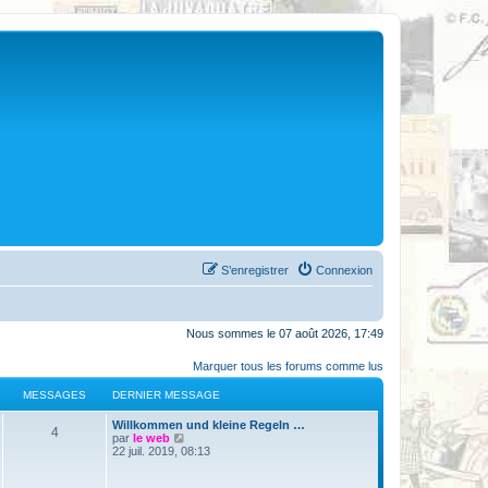
S’enregistrer
Connexion
Nous sommes le 07 août 2026, 17:49
Marquer tous les forums comme lus
MESSAGES
DERNIER MESSAGE
Willkommen und kleine Regeln …
4
V
par
le web
o
22 juil. 2019, 08:13
i
r