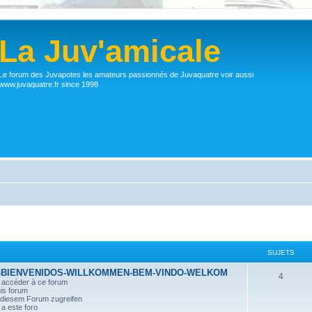
La Juv'amicale
Le forum des Juvapotes les amateurs passionnés de Juvaquatre voir aussi
www.juvaquatre.fr since 1998
SUJETS
-BIENVENIDOS-WILLKOMMEN-BEM-VINDO-WELKOM
4
r accéder à ce forum
his forum
n diesem Forum zugreifen
a este foro