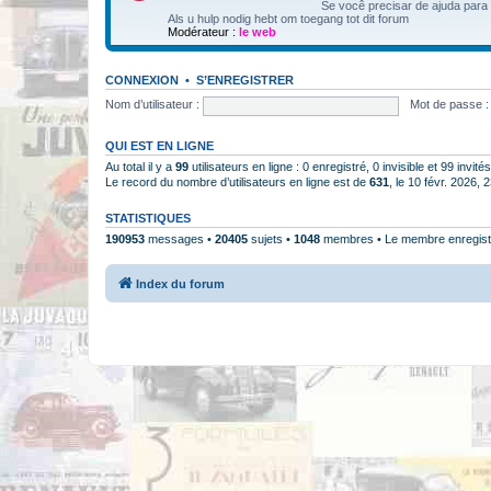
Se você precisar de ajuda para
Als u hulp nodig hebt om toegang tot dit forum
Modérateur :
le web
CONNEXION
•
S’ENREGISTRER
Nom d’utilisateur :
Mot de passe :
QUI EST EN LIGNE
Au total il y a
99
utilisateurs en ligne : 0 enregistré, 0 invisible et 99 invi
Le record du nombre d’utilisateurs en ligne est de
631
, le 10 févr. 2026, 
STATISTIQUES
190953
messages •
20405
sujets •
1048
membres • Le membre enregistr
Index du forum