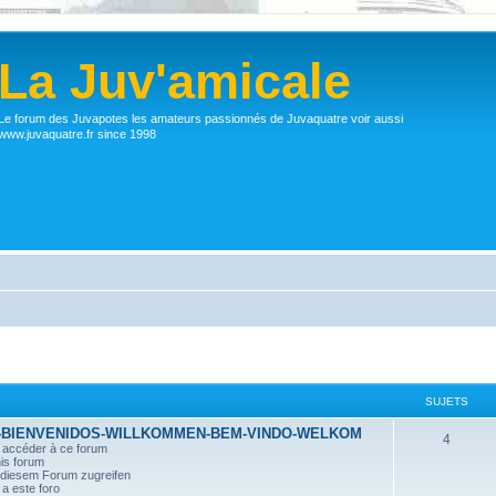
La Juv'amicale
Le forum des Juvapotes les amateurs passionnés de Juvaquatre voir aussi
www.juvaquatre.fr since 1998
SUJETS
-BIENVENIDOS-WILLKOMMEN-BEM-VINDO-WELKOM
4
r accéder à ce forum
his forum
n diesem Forum zugreifen
a este foro