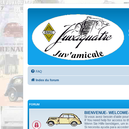
FAQ
Index du forum
FORUM
BIENVENUE- WELCOME
Si vous avez besoin d'aide pou
If You need help for access to t
Wenn Sie Hilfe benötigen, um i
Si necesita ayuda para acceder 