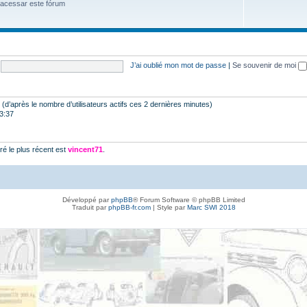
 acessar este fórum
J’ai oublié mon mot de passe
|
Se souvenir de moi
tés (d’après le nombre d’utilisateurs actifs ces 2 dernières minutes)
23:37
é le plus récent est
vincent71
.
Développé par
phpBB
® Forum Software © phpBB Limited
Traduit par
phpBB-fr.com
| Style par
Marc SWI 2018