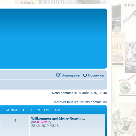
S’enregistrer
Connexion
Nous sommes le 07 août 2026, 05:40
Marquer tous les forums comme lus
MESSAGES
DERNIER MESSAGE
Willkommen und kleine Regeln …
4
V
par
le web
o
22 juil. 2019, 08:13
i
r