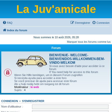
La Juv'amicale
FAQ
S’enregistrer
Connexion
Index du forum
Nous sommes le 10 août 2026, 05:28
Marquer tous les forums comme lus
Forum
BIENVENUE- WELCOME-
BIENVENIDOS-WILLKOMMEN-BEM-
VINDO-WELKOM
Si vous avez besoin d'aide pour accéder à ce
forum
If You need help for access to this forum
Wenn Sie Hilfe benötigen, um in diesem Forum zugreifen
Si necesita ayuda para acceder a este foro
Se você precisar de ajuda para acessar este fórum
Als u hulp nodig hebt om toegang tot dit forum
Modérateur :
le web
Sujets :
4
CONNEXION
•
S’ENREGISTRER
Nom d’utilisateur :