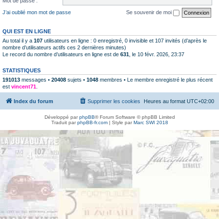
Mot de passe :
J’ai oublié mon mot de passe
Se souvenir de moi
QUI EST EN LIGNE
Au total il y a
107
utilisateurs en ligne : 0 enregistré, 0 invisible et 107 invités (d’après le
nombre d’utilisateurs actifs ces 2 dernières minutes)
Le record du nombre d’utilisateurs en ligne est de
631
, le 10 févr. 2026, 23:37
STATISTIQUES
191013
messages •
20408
sujets •
1048
membres • Le membre enregistré le plus récent
est
vincent71
.
Index du forum
Supprimer les cookies
Heures au format
UTC+02:00
Développé par
phpBB
® Forum Software © phpBB Limited
Traduit par
phpBB-fr.com
| Style par
Marc SWI 2018