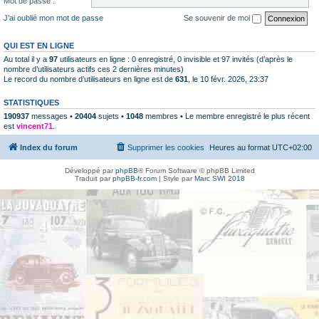
Mot de passe :
J’ai oublié mon mot de passe
Se souvenir de moi
QUI EST EN LIGNE
Au total il y a
97
utilisateurs en ligne : 0 enregistré, 0 invisible et 97 invités (d’après le
nombre d’utilisateurs actifs ces 2 dernières minutes)
Le record du nombre d’utilisateurs en ligne est de
631
, le 10 févr. 2026, 23:37
STATISTIQUES
190937
messages •
20404
sujets •
1048
membres • Le membre enregistré le plus récent
est
vincent71
.
Index du forum
Supprimer les cookies
Heures au format
UTC+02:00
Développé par
phpBB
® Forum Software © phpBB Limited
Traduit par
phpBB-fr.com
| Style par
Marc SWI 2018