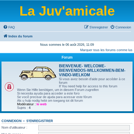
La Juv'amicale
FAQ
S’enregistrer
Connexion
Index du forum
Nous sommes le 06 août 2026, 11:09
Marquer tous les forums comme lus
Forum
BIENVENUE- WELCOME-
BIENVENIDOS-WILLKOMMEN-BEM-
VINDO-WELKOM
Si vous avez besoin d'aide pour accéder à ce
forum
If You need help for access to this forum
Wenn Sie Hilfe benötigen, um in diesem Forum zugreifen
Si necesita ayuda para acceder a este foro
Se você precisar de ajuda para acessar este fórum
Als u hulp nodig hebt om toegang tot dit forum
Modérateur :
le web
Sujets :
4
CONNEXION
•
S’ENREGISTRER
Nom d’utilisateur :