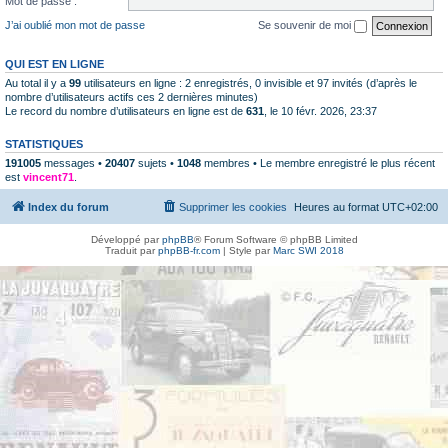
Mot de passe :
J’ai oublié mon mot de passe
Se souvenir de moi
QUI EST EN LIGNE
Au total il y a
99
utilisateurs en ligne : 2 enregistrés, 0 invisible et 97 invités (d’après le
nombre d’utilisateurs actifs ces 2 dernières minutes)
Le record du nombre d’utilisateurs en ligne est de
631
, le 10 févr. 2026, 23:37
STATISTIQUES
191005
messages •
20407
sujets •
1048
membres • Le membre enregistré le plus récent
est
vincent71
.
Index du forum
Supprimer les cookies
Heures au format
UTC+02:00
Développé par
phpBB
® Forum Software © phpBB Limited
Traduit par
phpBB-fr.com
| Style par
Marc SWI 2018