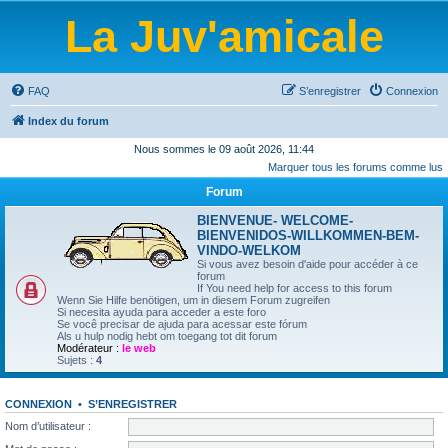
La Juv'amicale
FAQ
S’enregistrer
Connexion
Index du forum
Nous sommes le 09 août 2026, 11:44
Marquer tous les forums comme lus
Forum
BIENVENUE- WELCOME-
BIENVENIDOS-WILLKOMMEN-BEM-
VINDO-WELKOM
Si vous avez besoin d'aide pour accéder à ce
forum
If You need help for access to this forum
Wenn Sie Hilfe benötigen, um in diesem Forum zugreifen
Si necesita ayuda para acceder a este foro
Se você precisar de ajuda para acessar este fórum
Als u hulp nodig hebt om toegang tot dit forum
Modérateur :
le web
Sujets :
4
CONNEXION
•
S’ENREGISTRER
Nom d’utilisateur :