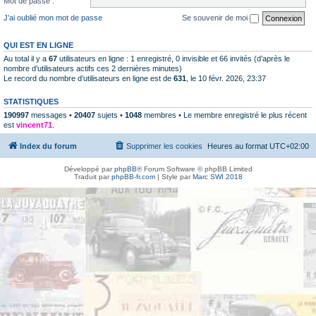
Mot de passe :
J’ai oublié mon mot de passe
Se souvenir de moi
QUI EST EN LIGNE
Au total il y a
67
utilisateurs en ligne : 1 enregistré, 0 invisible et 66 invités (d’après le
nombre d’utilisateurs actifs ces 2 dernières minutes)
Le record du nombre d’utilisateurs en ligne est de
631
, le 10 févr. 2026, 23:37
STATISTIQUES
190997
messages •
20407
sujets •
1048
membres • Le membre enregistré le plus récent
est
vincent71
.
Index du forum
Supprimer les cookies
Heures au format
UTC+02:00
Développé par
phpBB
® Forum Software © phpBB Limited
Traduit par
phpBB-fr.com
| Style par
Marc SWI 2018