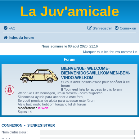
La Juv'amicale
FAQ
S’enregistrer
Connexion
Index du forum
Nous sommes le 08 août 2026, 21:16
Marquer tous les forums comme lus
Forum
BIENVENUE- WELCOME-
BIENVENIDOS-WILLKOMMEN-BEM-
VINDO-WELKOM
Si vous avez besoin d'aide pour accéder à ce
forum
If You need help for access to this forum
Wenn Sie Hilfe benötigen, um in diesem Forum zugreifen
Si necesita ayuda para acceder a este foro
Se você precisar de ajuda para acessar este fórum
Als u hulp nodig hebt om toegang tot dit forum
Modérateur :
le web
Sujets :
4
CONNEXION
•
S’ENREGISTRER
Nom d’utilisateur :