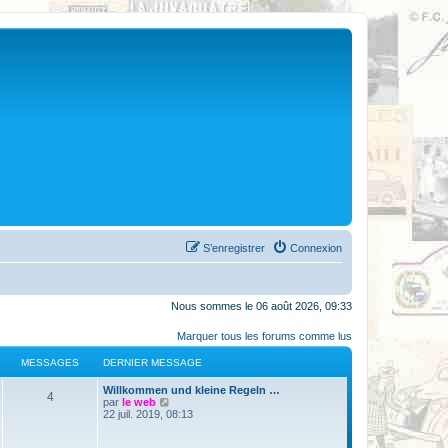
S’enregistrer
Connexion
Nous sommes le 06 août 2026, 09:33
Marquer tous les forums comme lus
MESSAGES
DERNIER MESSAGE
Willkommen und kleine Regeln …
4
V
par
le web
o
22 juil. 2019, 08:13
i
r