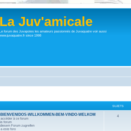
La Juv'amicale
Le forum des Juvapotes les amateurs passionnés de Juvaquatre voir aussi
www.juvaquatre.fr since 1998
SUJETS
-BIENVENIDOS-WILLKOMMEN-BEM-VINDO-WELKOM
4
r accéder à ce forum
his forum
n diesem Forum zugreifen
a este foro