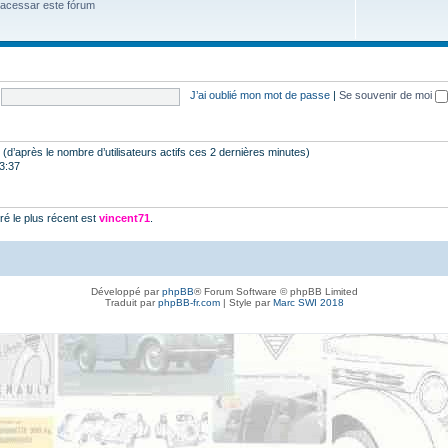
 acessar este fórum
J’ai oublié mon mot de passe
|
Se souvenir de moi
tés (d’après le nombre d’utilisateurs actifs ces 2 dernières minutes)
23:37
é le plus récent est
vincent71
.
Développé par
phpBB
® Forum Software © phpBB Limited
Traduit par
phpBB-fr.com
| Style par
Marc SWI 2018