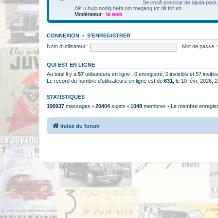
Se você precisar de ajuda para
Als u hulp nodig hebt om toegang tot dit forum
Modérateur :
le web
CONNEXION
•
S’ENREGISTRER
Nom d’utilisateur :
Mot de passe :
QUI EST EN LIGNE
Au total il y a
57
utilisateurs en ligne : 0 enregistré, 0 invisible et 57 invi
Le record du nombre d’utilisateurs en ligne est de
631
, le 10 févr. 2026, 
STATISTIQUES
190937
messages •
20404
sujets •
1048
membres • Le membre enregistr
Index du forum