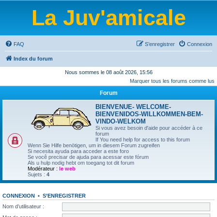
La Juv'amicale
FAQ
S’enregistrer
Connexion
Index du forum
Nous sommes le 08 août 2026, 15:56
Marquer tous les forums comme lus
Forum
BIENVENUE- WELCOME-
BIENVENIDOS-WILLKOMMEN-BEM-
VINDO-WELKOM
Si vous avez besoin d'aide pour accéder à ce
forum
If You need help for access to this forum
Wenn Sie Hilfe benötigen, um in diesem Forum zugreifen
Si necesita ayuda para acceder a este foro
Se você precisar de ajuda para acessar este fórum
Als u hulp nodig hebt om toegang tot dit forum
Modérateur :
le web
Sujets :
4
CONNEXION
•
S’ENREGISTRER
Nom d’utilisateur :