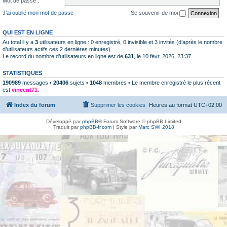
Mot de passe :
J’ai oublié mon mot de passe
Se souvenir de moi
QUI EST EN LIGNE
Au total il y a
3
utilisateurs en ligne : 0 enregistré, 0 invisible et 3 invités (d’après le nombre
d’utilisateurs actifs ces 2 dernières minutes)
Le record du nombre d’utilisateurs en ligne est de
631
, le 10 févr. 2026, 23:37
STATISTIQUES
190989
messages •
20406
sujets •
1048
membres • Le membre enregistré le plus récent
est
vincent71
.
Index du forum
Supprimer les cookies
Heures au format
UTC+02:00
Développé par
phpBB
® Forum Software © phpBB Limited
Traduit par
phpBB-fr.com
| Style par
Marc SWI 2018