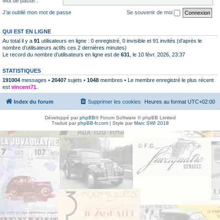
Mot de passe :
J’ai oublié mon mot de passe
Se souvenir de moi
QUI EST EN LIGNE
Au total il y a
91
utilisateurs en ligne : 0 enregistré, 0 invisible et 91 invités (d’après le
nombre d’utilisateurs actifs ces 2 dernières minutes)
Le record du nombre d’utilisateurs en ligne est de
631
, le 10 févr. 2026, 23:37
STATISTIQUES
191004
messages •
20407
sujets •
1048
membres • Le membre enregistré le plus récent
est
vincent71
.
Index du forum
Supprimer les cookies
Heures au format
UTC+02:00
Développé par
phpBB
® Forum Software © phpBB Limited
Traduit par
phpBB-fr.com
| Style par
Marc SWI 2018