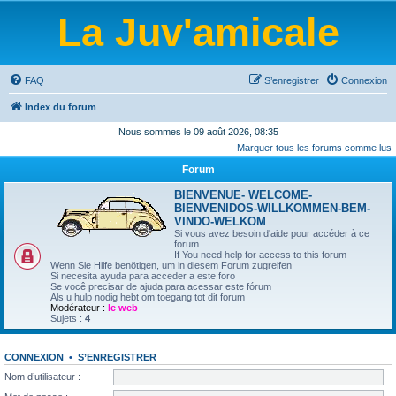
La Juv'amicale
FAQ
S’enregistrer
Connexion
Index du forum
Nous sommes le 09 août 2026, 08:35
Marquer tous les forums comme lus
Forum
BIENVENUE- WELCOME-
BIENVENIDOS-WILLKOMMEN-BEM-
VINDO-WELKOM
Si vous avez besoin d'aide pour accéder à ce
forum
If You need help for access to this forum
Wenn Sie Hilfe benötigen, um in diesem Forum zugreifen
Si necesita ayuda para acceder a este foro
Se você precisar de ajuda para acessar este fórum
Als u hulp nodig hebt om toegang tot dit forum
Modérateur :
le web
Sujets :
4
CONNEXION
•
S’ENREGISTRER
Nom d’utilisateur :