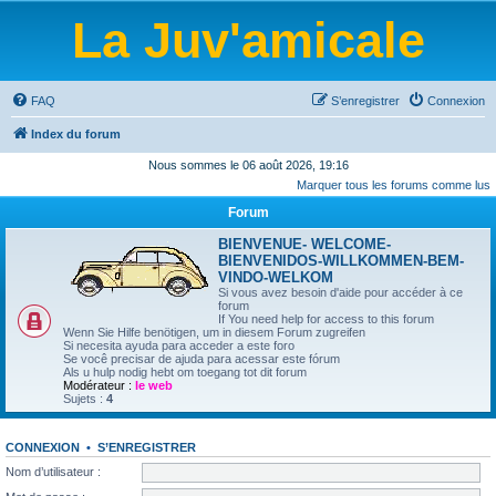
La Juv'amicale
FAQ
S’enregistrer
Connexion
Index du forum
Nous sommes le 06 août 2026, 19:16
Marquer tous les forums comme lus
Forum
BIENVENUE- WELCOME-
BIENVENIDOS-WILLKOMMEN-BEM-
VINDO-WELKOM
Si vous avez besoin d'aide pour accéder à ce
forum
If You need help for access to this forum
Wenn Sie Hilfe benötigen, um in diesem Forum zugreifen
Si necesita ayuda para acceder a este foro
Se você precisar de ajuda para acessar este fórum
Als u hulp nodig hebt om toegang tot dit forum
Modérateur :
le web
Sujets :
4
CONNEXION
•
S’ENREGISTRER
Nom d’utilisateur :