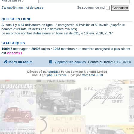
Mot de passe :
J’ai oublié mon mot de passe
Se souvenir de moi
QUI EST EN LIGNE
Au total il y a
54
utilisateurs en ligne : 2 enregistrés, 0 invisible et 52 invités (d’après le
nombre d’utilisateurs actifs ces 2 dernières minutes)
Le record du nombre d’utilisateurs en ligne est de
631
, le 10 févr. 2026, 23:37
STATISTIQUES
190947
messages •
20405
sujets •
1048
membres • Le membre enregistré le plus récent
est
vincent71
.
Index du forum
Supprimer les cookies
Heures au format
UTC+02:00
Développé par
phpBB
® Forum Software © phpBB Limited
Traduit par
phpBB-fr.com
| Style par
Marc SWI 2018