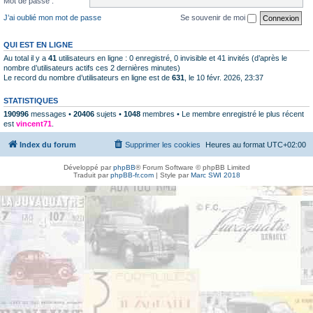
Mot de passe :
J’ai oublié mon mot de passe
Se souvenir de moi
QUI EST EN LIGNE
Au total il y a
41
utilisateurs en ligne : 0 enregistré, 0 invisible et 41 invités (d’après le
nombre d’utilisateurs actifs ces 2 dernières minutes)
Le record du nombre d’utilisateurs en ligne est de
631
, le 10 févr. 2026, 23:37
STATISTIQUES
190996
messages •
20406
sujets •
1048
membres • Le membre enregistré le plus récent
est
vincent71
.
Index du forum
Supprimer les cookies
Heures au format
UTC+02:00
Développé par
phpBB
® Forum Software © phpBB Limited
Traduit par
phpBB-fr.com
| Style par
Marc SWI 2018