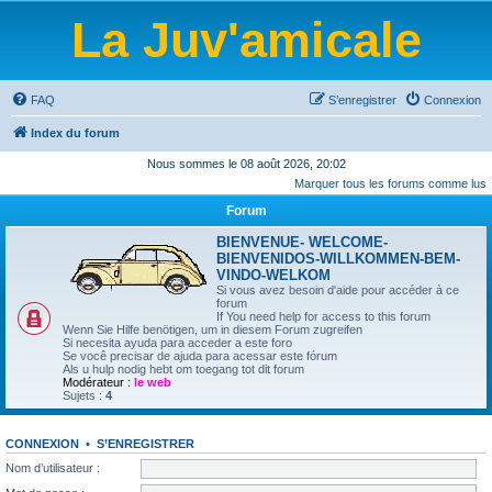
La Juv'amicale
FAQ
S’enregistrer
Connexion
Index du forum
Nous sommes le 08 août 2026, 20:02
Marquer tous les forums comme lus
Forum
BIENVENUE- WELCOME-
BIENVENIDOS-WILLKOMMEN-BEM-
VINDO-WELKOM
Si vous avez besoin d'aide pour accéder à ce
forum
If You need help for access to this forum
Wenn Sie Hilfe benötigen, um in diesem Forum zugreifen
Si necesita ayuda para acceder a este foro
Se você precisar de ajuda para acessar este fórum
Als u hulp nodig hebt om toegang tot dit forum
Modérateur :
le web
Sujets :
4
CONNEXION
•
S’ENREGISTRER
Nom d’utilisateur :