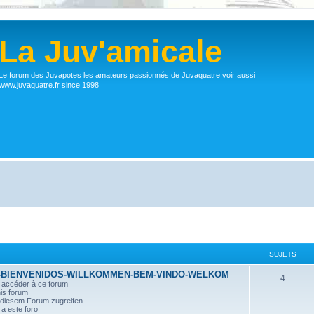
La Juv'amicale
Le forum des Juvapotes les amateurs passionnés de Juvaquatre voir aussi
www.juvaquatre.fr since 1998
SUJETS
-BIENVENIDOS-WILLKOMMEN-BEM-VINDO-WELKOM
4
r accéder à ce forum
his forum
n diesem Forum zugreifen
a este foro