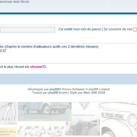
 acessar este fórum
J’ai oublié mon mot de passe
|
Se souvenir de moi
vités (d’après le nombre d’utilisateurs actifs ces 2 dernières minutes)
23:37
é le plus récent est
vincent71
.
Développé par
phpBB
® Forum Software © phpBB Limited
Traduit par
phpBB-fr.com
| Style par
Marc SWI 2018