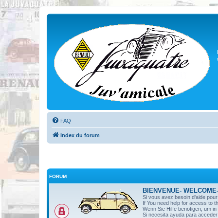
FAQ
Index du forum
FORUM
BIENVENUE- WELCOME
Si vous avez besoin d'aide pou
If You need help for access to t
Wenn Sie Hilfe benötigen, um i
Si necesita ayuda para acceder 