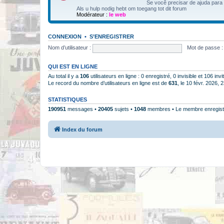
Se você precisar de ajuda para
Als u hulp nodig hebt om toegang tot dit forum
Modérateur :
le web
CONNEXION
•
S’ENREGISTRER
Nom d’utilisateur :
Mot de passe :
QUI EST EN LIGNE
Au total il y a
106
utilisateurs en ligne : 0 enregistré, 0 invisible et 106 in
Le record du nombre d’utilisateurs en ligne est de
631
, le 10 févr. 2026, 
STATISTIQUES
190951
messages •
20405
sujets •
1048
membres • Le membre enregistr
Index du forum