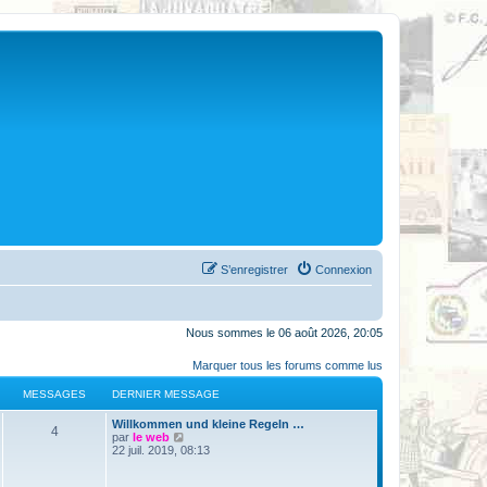
S’enregistrer
Connexion
Nous sommes le 06 août 2026, 20:05
Marquer tous les forums comme lus
MESSAGES
DERNIER MESSAGE
Willkommen und kleine Regeln …
4
V
par
le web
o
22 juil. 2019, 08:13
i
r