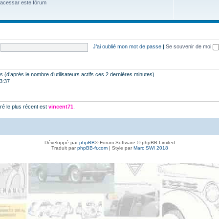
 acessar este fórum
J’ai oublié mon mot de passe
|
Se souvenir de moi
ités (d’après le nombre d’utilisateurs actifs ces 2 dernières minutes)
23:37
é le plus récent est
vincent71
.
Développé par
phpBB
® Forum Software © phpBB Limited
Traduit par
phpBB-fr.com
| Style par
Marc SWI 2018