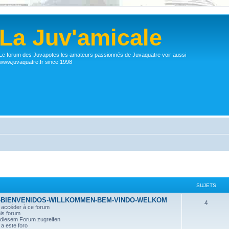
La Juv'amicale
Le forum des Juvapotes les amateurs passionnés de Juvaquatre voir aussi
www.juvaquatre.fr since 1998
SUJETS
-BIENVENIDOS-WILLKOMMEN-BEM-VINDO-WELKOM
4
r accéder à ce forum
his forum
n diesem Forum zugreifen
a este foro