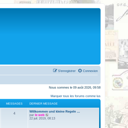
S’enregistrer
Connexion
Nous sommes le 09 août 2026, 09:58
Marquer tous les forums comme lus
MESSAGES
DERNIER MESSAGE
Willkommen und kleine Regeln …
4
V
par
le web
o
22 juil. 2019, 08:13
i
r