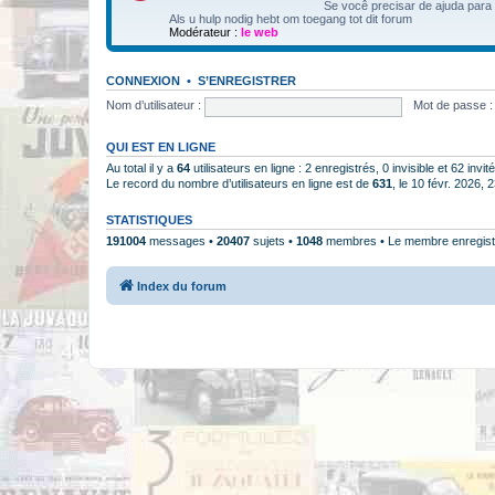
Se você precisar de ajuda para
Als u hulp nodig hebt om toegang tot dit forum
Modérateur :
le web
CONNEXION
•
S’ENREGISTRER
Nom d’utilisateur :
Mot de passe :
QUI EST EN LIGNE
Au total il y a
64
utilisateurs en ligne : 2 enregistrés, 0 invisible et 62 inv
Le record du nombre d’utilisateurs en ligne est de
631
, le 10 févr. 2026, 
STATISTIQUES
191004
messages •
20407
sujets •
1048
membres • Le membre enregistr
Index du forum