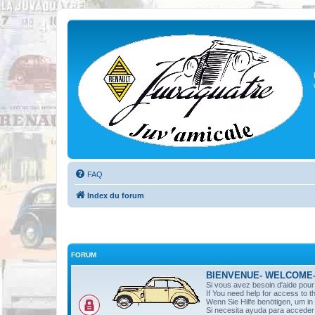
FAQ
Index du forum
FORUM
BIENVENUE- WELCOME
Si vous avez besoin d'aide pou
If You need help for access to t
Wenn Sie Hilfe benötigen, um i
Si necesita ayuda para acceder 