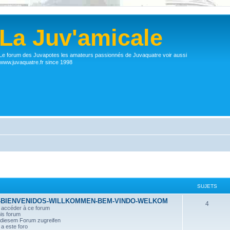
La Juv'amicale
Le forum des Juvapotes les amateurs passionnés de Juvaquatre voir aussi
www.juvaquatre.fr since 1998
SUJETS
-BIENVENIDOS-WILLKOMMEN-BEM-VINDO-WELKOM
4
r accéder à ce forum
his forum
n diesem Forum zugreifen
a este foro