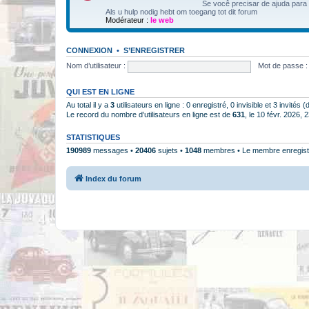
Se você precisar de ajuda para
Als u hulp nodig hebt om toegang tot dit forum
Modérateur :
le web
CONNEXION
•
S’ENREGISTRER
Nom d’utilisateur :
Mot de passe :
QUI EST EN LIGNE
Au total il y a
3
utilisateurs en ligne : 0 enregistré, 0 invisible et 3 invités
Le record du nombre d’utilisateurs en ligne est de
631
, le 10 févr. 2026, 
STATISTIQUES
190989
messages •
20406
sujets •
1048
membres • Le membre enregistr
Index du forum