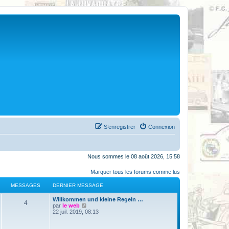
S’enregistrer
Connexion
Nous sommes le 08 août 2026, 15:58
Marquer tous les forums comme lus
MESSAGES
DERNIER MESSAGE
Willkommen und kleine Regeln …
4
V
par
le web
o
22 juil. 2019, 08:13
i
r