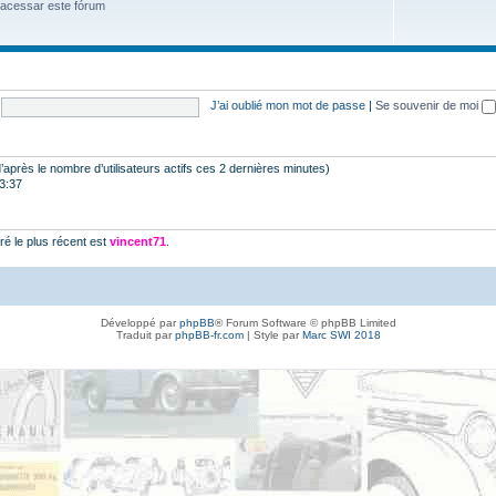
 acessar este fórum
J’ai oublié mon mot de passe
|
Se souvenir de moi
 (d’après le nombre d’utilisateurs actifs ces 2 dernières minutes)
23:37
é le plus récent est
vincent71
.
Développé par
phpBB
® Forum Software © phpBB Limited
Traduit par
phpBB-fr.com
| Style par
Marc SWI 2018