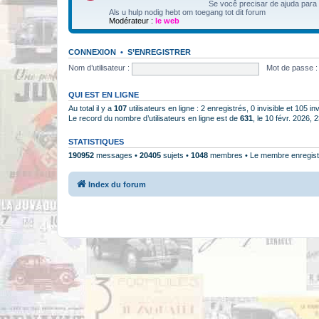
Se você precisar de ajuda para
Als u hulp nodig hebt om toegang tot dit forum
Modérateur :
le web
CONNEXION
•
S’ENREGISTRER
Nom d’utilisateur :
Mot de passe :
QUI EST EN LIGNE
Au total il y a
107
utilisateurs en ligne : 2 enregistrés, 0 invisible et 105 i
Le record du nombre d’utilisateurs en ligne est de
631
, le 10 févr. 2026, 
STATISTIQUES
190952
messages •
20405
sujets •
1048
membres • Le membre enregistr
Index du forum