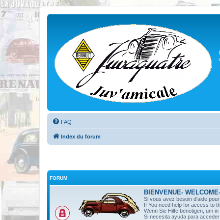
FAQ
Index du forum
FORUM
BIENVENUE- WELCOME
Si vous avez besoin d'aide pou
If You need help for access to t
Wenn Sie Hilfe benötigen, um i
Si necesita ayuda para acceder 