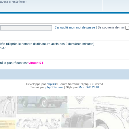
 acessar este fórum
J’ai oublié mon mot de passe
|
Se souvenir de moi
nvités (d’après le nombre d’utilisateurs actifs ces 2 dernières minutes)
23:37
é le plus récent est
vincent71
.
Développé par
phpBB
® Forum Software © phpBB Limited
Traduit par
phpBB-fr.com
| Style par
Marc SWI 2018