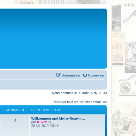
S’enregistrer
Connexion
Nous sommes le 06 août 2026, 20:33
Marquer tous les forums comme lus
MESSAGES
DERNIER MESSAGE
Willkommen und kleine Regeln …
4
V
par
le web
o
22 juil. 2019, 08:13
i
r