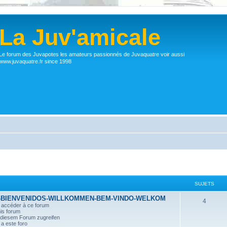
La Juv'amicale
Le forum des Juvapotes les amateurs passionnés de Juvaquatre voir aussi
www.juvaquatre.fr since 1998
SUJETS
-BIENVENIDOS-WILLKOMMEN-BEM-VINDO-WELKOM
4
r accéder à ce forum
his forum
n diesem Forum zugreifen
a este foro