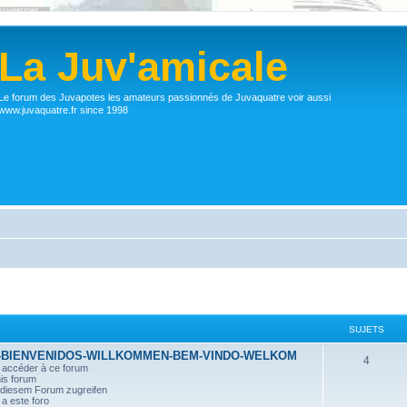
La Juv'amicale
Le forum des Juvapotes les amateurs passionnés de Juvaquatre voir aussi
www.juvaquatre.fr since 1998
SUJETS
-BIENVENIDOS-WILLKOMMEN-BEM-VINDO-WELKOM
4
r accéder à ce forum
his forum
n diesem Forum zugreifen
a este foro