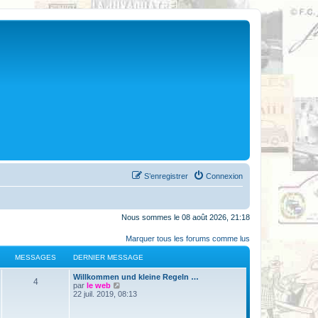
S’enregistrer
Connexion
Nous sommes le 08 août 2026, 21:18
Marquer tous les forums comme lus
MESSAGES
DERNIER MESSAGE
Willkommen und kleine Regeln …
4
V
par
le web
o
22 juil. 2019, 08:13
i
r