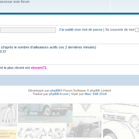
 acessar este fórum
J’ai oublié mon mot de passe
|
Se souvenir de moi
tés (d’après le nombre d’utilisateurs actifs ces 2 dernières minutes)
23:37
é le plus récent est
vincent71
.
Développé par
phpBB
® Forum Software © phpBB Limited
Traduit par
phpBB-fr.com
| Style par
Marc SWI 2018