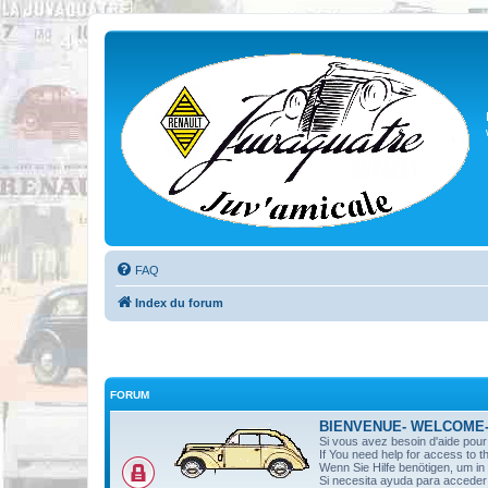
FAQ
Index du forum
FORUM
BIENVENUE- WELCOME
Si vous avez besoin d'aide pou
If You need help for access to t
Wenn Sie Hilfe benötigen, um i
Si necesita ayuda para acceder 