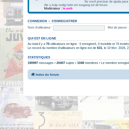
Se você precisar de ajuda para
Als u hulp nodig hebt om toegang tot dit forum
Modérateur :
le web
CONNEXION
•
S’ENREGISTRER
Nom d’utilisateur :
Mot de passe :
QUI EST EN LIGNE
Au total il y a
70
utilisateurs en ligne : 0 enregistré, 0 invisible et 70 invi
Le record du nombre d’utilisateurs en ligne est de
631
, le 10 févr. 2026, 
STATISTIQUES
190997
messages •
20407
sujets •
1048
membres • Le membre enregistr
Index du forum