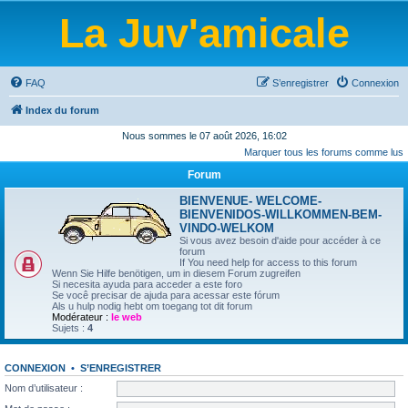
La Juv'amicale
FAQ
S’enregistrer
Connexion
Index du forum
Nous sommes le 07 août 2026, 16:02
Marquer tous les forums comme lus
Forum
BIENVENUE- WELCOME-
BIENVENIDOS-WILLKOMMEN-BEM-
VINDO-WELKOM
Si vous avez besoin d'aide pour accéder à ce
forum
If You need help for access to this forum
Wenn Sie Hilfe benötigen, um in diesem Forum zugreifen
Si necesita ayuda para acceder a este foro
Se você precisar de ajuda para acessar este fórum
Als u hulp nodig hebt om toegang tot dit forum
Modérateur :
le web
Sujets :
4
CONNEXION
•
S’ENREGISTRER
Nom d’utilisateur :