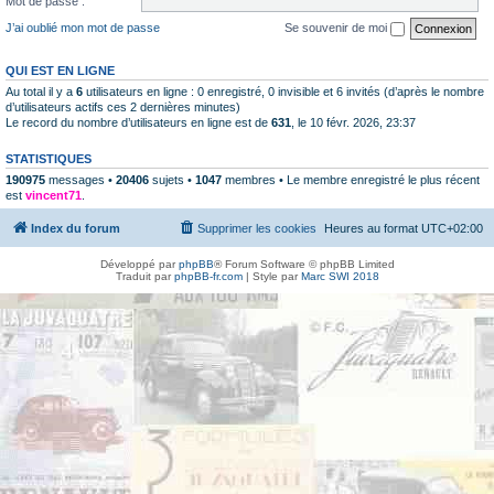
Mot de passe :
J’ai oublié mon mot de passe
Se souvenir de moi
QUI EST EN LIGNE
Au total il y a
6
utilisateurs en ligne : 0 enregistré, 0 invisible et 6 invités (d’après le nombre
d’utilisateurs actifs ces 2 dernières minutes)
Le record du nombre d’utilisateurs en ligne est de
631
, le 10 févr. 2026, 23:37
STATISTIQUES
190975
messages •
20406
sujets •
1047
membres • Le membre enregistré le plus récent
est
vincent71
.
Index du forum
Supprimer les cookies
Heures au format
UTC+02:00
Développé par
phpBB
® Forum Software © phpBB Limited
Traduit par
phpBB-fr.com
| Style par
Marc SWI 2018