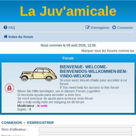
La Juv'amicale
FAQ
S’enregistrer
Connexion
Index du forum
Nous sommes le 09 août 2026, 12:06
Marquer tous les forums comme lus
Forum
BIENVENUE- WELCOME-
BIENVENIDOS-WILLKOMMEN-BEM-
VINDO-WELKOM
Si vous avez besoin d'aide pour accéder à ce
forum
If You need help for access to this forum
Wenn Sie Hilfe benötigen, um in diesem Forum zugreifen
Si necesita ayuda para acceder a este foro
Se você precisar de ajuda para acessar este fórum
Als u hulp nodig hebt om toegang tot dit forum
Modérateur :
le web
Sujets :
4
CONNEXION
•
S’ENREGISTRER
Nom d’utilisateur :