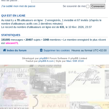
Mot de passe :
J’ai oublié mon mot de passe
Se souvenir de moi
QUI EST EN LIGNE
Au total il y a
70
utilisateurs en ligne : 2 enregistrés, 1 invisible et 67 invités (d’après le
nombre d’utilisateurs actifs ces 2 dernières minutes)
Le record du nombre d’utilisateurs en ligne est de
631
, le 10 févr. 2026, 23:37
STATISTIQUES
191005
messages •
20407
sujets •
1048
membres • Le membre enregistré le plus récent
est
vincent71
.
Index du forum
Supprimer les cookies
Heures au format
UTC+02:00
Développé par
phpBB
® Forum Software © phpBB Limited
Traduit par
phpBB-fr.com
| Style par
Marc SWI 2018