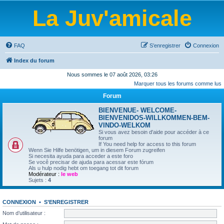
La Juv'amicale
FAQ
S’enregistrer
Connexion
Index du forum
Nous sommes le 07 août 2026, 03:26
Marquer tous les forums comme lus
Forum
BIENVENUE- WELCOME-
BIENVENIDOS-WILLKOMMEN-BEM-
VINDO-WELKOM
Si vous avez besoin d'aide pour accéder à ce
forum
If You need help for access to this forum
Wenn Sie Hilfe benötigen, um in diesem Forum zugreifen
Si necesita ayuda para acceder a este foro
Se você precisar de ajuda para acessar este fórum
Als u hulp nodig hebt om toegang tot dit forum
Modérateur :
le web
Sujets :
4
CONNEXION
•
S’ENREGISTRER
Nom d’utilisateur :