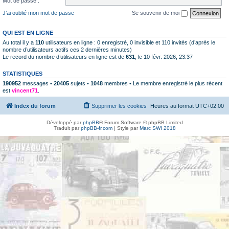
Mot de passe :
J’ai oublié mon mot de passe
Se souvenir de moi
QUI EST EN LIGNE
Au total il y a
110
utilisateurs en ligne : 0 enregistré, 0 invisible et 110 invités (d’après le
nombre d’utilisateurs actifs ces 2 dernières minutes)
Le record du nombre d’utilisateurs en ligne est de
631
, le 10 févr. 2026, 23:37
STATISTIQUES
190952
messages •
20405
sujets •
1048
membres • Le membre enregistré le plus récent
est
vincent71
.
Index du forum
Supprimer les cookies
Heures au format
UTC+02:00
Développé par
phpBB
® Forum Software © phpBB Limited
Traduit par
phpBB-fr.com
| Style par
Marc SWI 2018