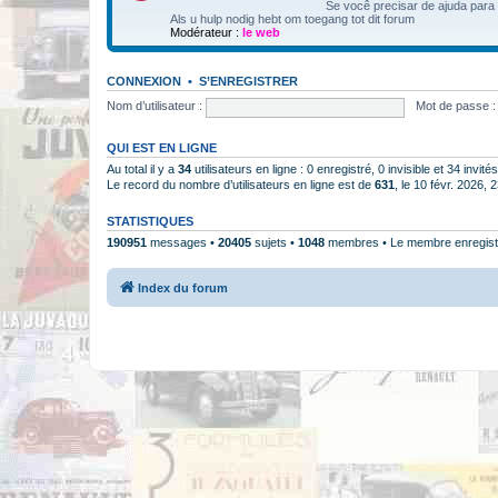
Se você precisar de ajuda para
Als u hulp nodig hebt om toegang tot dit forum
Modérateur :
le web
CONNEXION
•
S’ENREGISTRER
Nom d’utilisateur :
Mot de passe :
QUI EST EN LIGNE
Au total il y a
34
utilisateurs en ligne : 0 enregistré, 0 invisible et 34 invi
Le record du nombre d’utilisateurs en ligne est de
631
, le 10 févr. 2026, 
STATISTIQUES
190951
messages •
20405
sujets •
1048
membres • Le membre enregistr
Index du forum