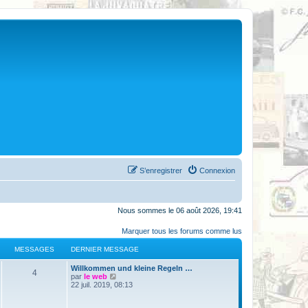
S’enregistrer
Connexion
Nous sommes le 06 août 2026, 19:41
Marquer tous les forums comme lus
MESSAGES
DERNIER MESSAGE
Willkommen und kleine Regeln …
4
V
par
le web
o
22 juil. 2019, 08:13
i
r