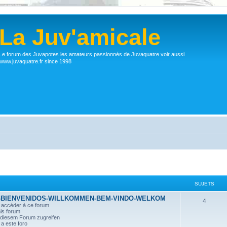
La Juv'amicale
Le forum des Juvapotes les amateurs passionnés de Juvaquatre voir aussi
www.juvaquatre.fr since 1998
SUJETS
-BIENVENIDOS-WILLKOMMEN-BEM-VINDO-WELKOM
4
r accéder à ce forum
his forum
n diesem Forum zugreifen
a este foro