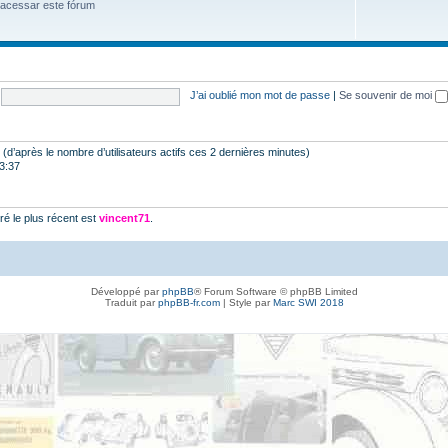
 acessar este fórum
J’ai oublié mon mot de passe
|
Se souvenir de moi
tés (d’après le nombre d’utilisateurs actifs ces 2 dernières minutes)
23:37
é le plus récent est
vincent71
.
Développé par
phpBB
® Forum Software © phpBB Limited
Traduit par
phpBB-fr.com
| Style par
Marc SWI 2018