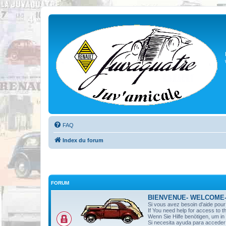
FAQ
Index du forum
FORUM
BIENVENUE- WELCOME
Si vous avez besoin d'aide pou
If You need help for access to t
Wenn Sie Hilfe benötigen, um i
Si necesita ayuda para acceder 