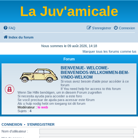
La Juv'amicale
FAQ
S’enregistrer
Connexion
Index du forum
Nous sommes le 09 août 2026, 14:18
Marquer tous les forums comme lus
Forum
BIENVENUE- WELCOME-
BIENVENIDOS-WILLKOMMEN-BEM-
VINDO-WELKOM
Si vous avez besoin d'aide pour accéder à ce
forum
If You need help for access to this forum
Wenn Sie Hilfe benötigen, um in diesem Forum zugreifen
Si necesita ayuda para acceder a este foro
Se você precisar de ajuda para acessar este fórum
Als u hulp nodig hebt om toegang tot dit forum
Modérateur :
le web
Sujets :
4
CONNEXION
•
S’ENREGISTRER
Nom d’utilisateur :