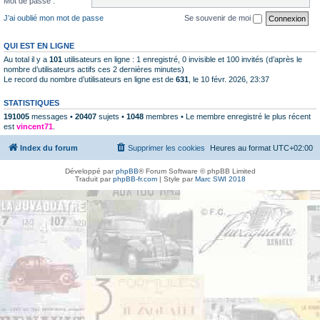
Mot de passe :
J’ai oublié mon mot de passe
Se souvenir de moi
QUI EST EN LIGNE
Au total il y a
101
utilisateurs en ligne : 1 enregistré, 0 invisible et 100 invités (d’après le
nombre d’utilisateurs actifs ces 2 dernières minutes)
Le record du nombre d’utilisateurs en ligne est de
631
, le 10 févr. 2026, 23:37
STATISTIQUES
191005
messages •
20407
sujets •
1048
membres • Le membre enregistré le plus récent
est
vincent71
.
Index du forum
Supprimer les cookies
Heures au format
UTC+02:00
Développé par
phpBB
® Forum Software © phpBB Limited
Traduit par
phpBB-fr.com
| Style par
Marc SWI 2018