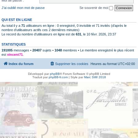
Mot de passe :
J’ai oublié mon mot de passe
Se souvenir de moi
QUI EST EN LIGNE
Au total il y a
71
utilisateurs en ligne : 0 enregistré, 0 invisible et 71 invités (d’après le
nombre d’utilisateurs actifs ces 2 dernières minutes)
Le record du nombre d’utilisateurs en ligne est de
631
, le 10 févr. 2026, 23:37
STATISTIQUES
191005
messages •
20407
sujets •
1048
membres • Le membre enregistré le plus récent
est
vincent71
.
Index du forum
Supprimer les cookies
Heures au format
UTC+02:00
Développé par
phpBB
® Forum Software © phpBB Limited
Traduit par
phpBB-fr.com
| Style par
Marc SWI 2018