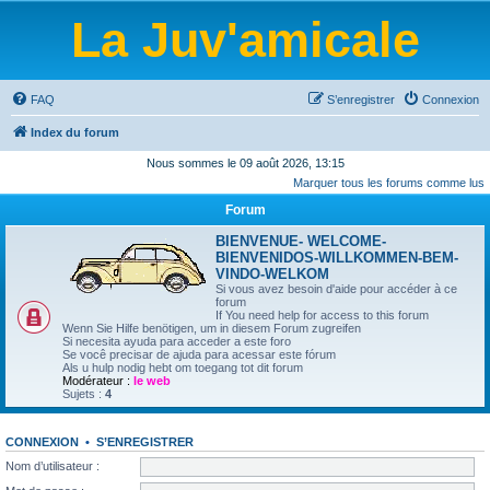
La Juv'amicale
FAQ
S’enregistrer
Connexion
Index du forum
Nous sommes le 09 août 2026, 13:15
Marquer tous les forums comme lus
Forum
BIENVENUE- WELCOME-
BIENVENIDOS-WILLKOMMEN-BEM-
VINDO-WELKOM
Si vous avez besoin d'aide pour accéder à ce
forum
If You need help for access to this forum
Wenn Sie Hilfe benötigen, um in diesem Forum zugreifen
Si necesita ayuda para acceder a este foro
Se você precisar de ajuda para acessar este fórum
Als u hulp nodig hebt om toegang tot dit forum
Modérateur :
le web
Sujets :
4
CONNEXION
•
S’ENREGISTRER
Nom d’utilisateur :