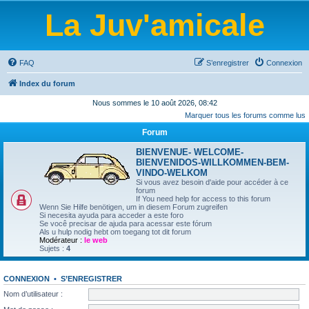
La Juv'amicale
FAQ
S’enregistrer
Connexion
Index du forum
Nous sommes le 10 août 2026, 08:42
Marquer tous les forums comme lus
Forum
BIENVENUE- WELCOME-
BIENVENIDOS-WILLKOMMEN-BEM-
VINDO-WELKOM
Si vous avez besoin d'aide pour accéder à ce
forum
If You need help for access to this forum
Wenn Sie Hilfe benötigen, um in diesem Forum zugreifen
Si necesita ayuda para acceder a este foro
Se você precisar de ajuda para acessar este fórum
Als u hulp nodig hebt om toegang tot dit forum
Modérateur :
le web
Sujets :
4
CONNEXION
•
S’ENREGISTRER
Nom d’utilisateur :