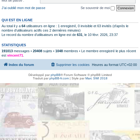
Mot de passe :
J’ai oublié mon mot de passe
Se souvenir de moi
QUI EST EN LIGNE
Au total il y a
64
utilisateurs en ligne : 1 enregistré, 0 invisible et 63 invités (d’après le
nombre d’utilisateurs actifs ces 2 dernières minutes)
Le record du nombre d’utilisateurs en ligne est de
631
, le 10 févr. 2026, 23:37
STATISTIQUES
191013
messages •
20408
sujets •
1048
membres • Le membre enregistré le plus récent
est
vincent71
.
Index du forum
Supprimer les cookies
Heures au format
UTC+02:00
Développé par
phpBB
® Forum Software © phpBB Limited
Traduit par
phpBB-fr.com
| Style par
Marc SWI 2018