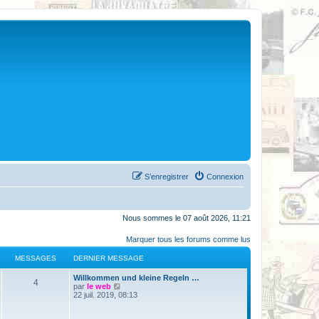
S’enregistrer
Connexion
Nous sommes le 07 août 2026, 11:21
Marquer tous les forums comme lus
MESSAGES
DERNIER MESSAGE
Willkommen und kleine Regeln …
4
V
par
le web
o
22 juil. 2019, 08:13
i
r