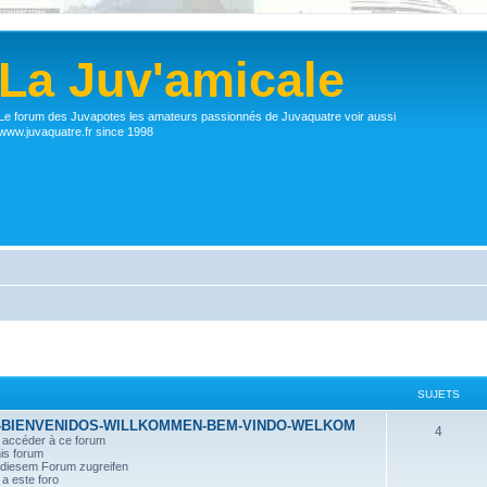
La Juv'amicale
Le forum des Juvapotes les amateurs passionnés de Juvaquatre voir aussi
www.juvaquatre.fr since 1998
SUJETS
-BIENVENIDOS-WILLKOMMEN-BEM-VINDO-WELKOM
4
r accéder à ce forum
his forum
n diesem Forum zugreifen
a este foro