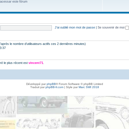
 acessar este fórum
J’ai oublié mon mot de passe
|
Se souvenir de moi
 (d’après le nombre d’utilisateurs actifs ces 2 dernières minutes)
23:37
é le plus récent est
vincent71
.
Développé par
phpBB
® Forum Software © phpBB Limited
Traduit par
phpBB-fr.com
| Style par
Marc SWI 2018