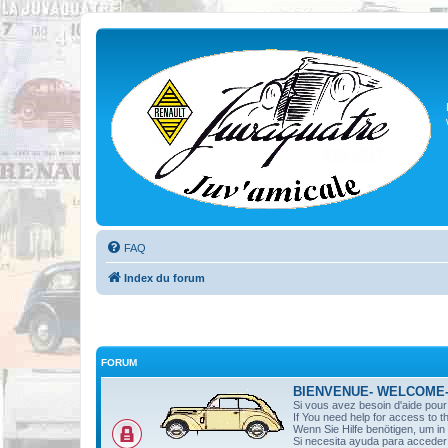
FAQ
Index du forum
FORUM
BIENVENUE- WELCOME
Si vous avez besoin d'aide pou
If You need help for access to t
Wenn Sie Hilfe benötigen, um i
Si necesita ayuda para acceder 