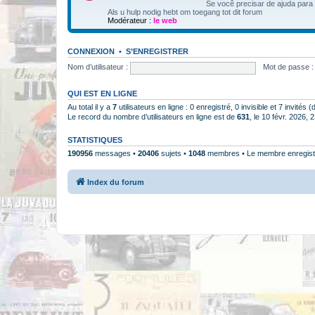
Se você precisar de ajuda para
Als u hulp nodig hebt om toegang tot dit forum
Modérateur :
le web
CONNEXION
•
S’ENREGISTRER
Nom d’utilisateur :
Mot de passe :
QUI EST EN LIGNE
Au total il y a
7
utilisateurs en ligne : 0 enregistré, 0 invisible et 7 invités
Le record du nombre d’utilisateurs en ligne est de
631
, le 10 févr. 2026, 
STATISTIQUES
190956
messages •
20406
sujets •
1048
membres • Le membre enregistr
Index du forum