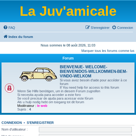
La Juv'amicale
FAQ
S’enregistrer
Connexion
Index du forum
Nous sommes le 08 août 2026, 11:03
Marquer tous les forums comme lus
Forum
BIENVENUE- WELCOME-
BIENVENIDOS-WILLKOMMEN-BEM-
VINDO-WELKOM
Si vous avez besoin d'aide pour accéder à ce
forum
If You need help for access to this forum
Wenn Sie Hilfe benötigen, um in diesem Forum zugreifen
Si necesita ayuda para acceder a este foro
Se você precisar de ajuda para acessar este fórum
Als u hulp nodig hebt om toegang tot dit forum
Modérateur :
le web
Sujets :
4
CONNEXION
•
S’ENREGISTRER
Nom d’utilisateur :