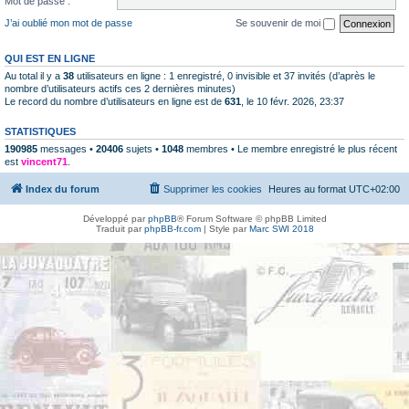
Mot de passe :
J’ai oublié mon mot de passe
Se souvenir de moi
QUI EST EN LIGNE
Au total il y a
38
utilisateurs en ligne : 1 enregistré, 0 invisible et 37 invités (d’après le
nombre d’utilisateurs actifs ces 2 dernières minutes)
Le record du nombre d’utilisateurs en ligne est de
631
, le 10 févr. 2026, 23:37
STATISTIQUES
190985
messages •
20406
sujets •
1048
membres • Le membre enregistré le plus récent
est
vincent71
.
Index du forum
Supprimer les cookies
Heures au format
UTC+02:00
Développé par
phpBB
® Forum Software © phpBB Limited
Traduit par
phpBB-fr.com
| Style par
Marc SWI 2018