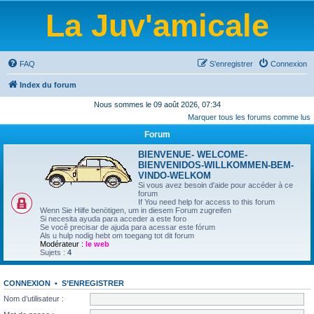
La Juv'amicale
FAQ
S’enregistrer
Connexion
Index du forum
Nous sommes le 09 août 2026, 07:34
Marquer tous les forums comme lus
Forum
BIENVENUE- WELCOME-
BIENVENIDOS-WILLKOMMEN-BEM-
VINDO-WELKOM
Si vous avez besoin d'aide pour accéder à ce
forum
If You need help for access to this forum
Wenn Sie Hilfe benötigen, um in diesem Forum zugreifen
Si necesita ayuda para acceder a este foro
Se você precisar de ajuda para acessar este fórum
Als u hulp nodig hebt om toegang tot dit forum
Modérateur :
le web
Sujets :
4
CONNEXION
•
S’ENREGISTRER
Nom d’utilisateur :