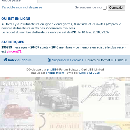
Mot de passe :
J’ai oublié mon mot de passe
Se souvenir de moi
QUI EST EN LIGNE
Au total il y a
73
utilisateurs en ligne : 2 enregistrés, 0 invisible et 71 invités (d’après le
nombre d’utilisateurs actifs ces 2 dernières minutes)
Le record du nombre d’utilisateurs en ligne est de
631
, le 10 févr. 2026, 23:37
STATISTIQUES
190999
messages •
20407
sujets •
1048
membres • Le membre enregistré le plus récent
est
vincent71
.
Index du forum
Supprimer les cookies
Heures au format
UTC+02:00
Développé par
phpBB
® Forum Software © phpBB Limited
Traduit par
phpBB-fr.com
| Style par
Marc SWI 2018