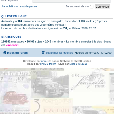
Mot de passe :
J’ai oublié mon mot de passe
Se souvenir de moi
QUI EST EN LIGNE
Au total il y a
104
utilisateurs en ligne : 0 enregistré, 0 invisible et 104 invités (d’après le
nombre d’utilisateurs actifs ces 2 dernières minutes)
Le record du nombre d’utilisateurs en ligne est de
631
, le 10 févr. 2026, 23:37
STATISTIQUES
190982
messages •
20406
sujets •
1048
membres • Le membre enregistré le plus récent
est
vincent71
.
Index du forum
Supprimer les cookies
Heures au format
UTC+02:00
Développé par
phpBB
® Forum Software © phpBB Limited
Traduit par
phpBB-fr.com
| Style par
Marc SWI 2018