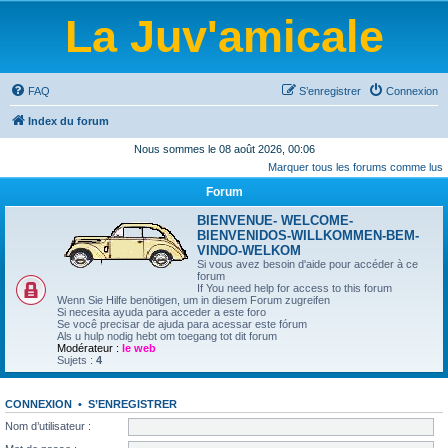
La Juv'amicale
FAQ
S’enregistrer
Connexion
Index du forum
Nous sommes le 08 août 2026, 00:06
Marquer tous les forums comme lus
Forum
BIENVENUE- WELCOME-
BIENVENIDOS-WILLKOMMEN-BEM-
VINDO-WELKOM
Si vous avez besoin d'aide pour accéder à ce
forum
If You need help for access to this forum
Wenn Sie Hilfe benötigen, um in diesem Forum zugreifen
Si necesita ayuda para acceder a este foro
Se você precisar de ajuda para acessar este fórum
Als u hulp nodig hebt om toegang tot dit forum
Modérateur :
le web
Sujets :
4
CONNEXION
•
S’ENREGISTRER
Nom d’utilisateur :