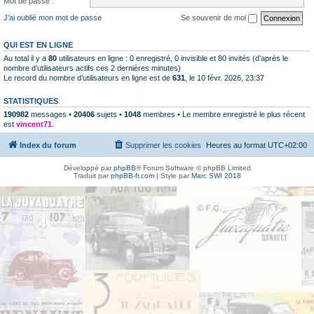
Mot de passe :
J’ai oublié mon mot de passe
Se souvenir de moi
QUI EST EN LIGNE
Au total il y a
80
utilisateurs en ligne : 0 enregistré, 0 invisible et 80 invités (d’après le
nombre d’utilisateurs actifs ces 2 dernières minutes)
Le record du nombre d’utilisateurs en ligne est de
631
, le 10 févr. 2026, 23:37
STATISTIQUES
190982
messages •
20406
sujets •
1048
membres • Le membre enregistré le plus récent
est
vincent71
.
Index du forum
Supprimer les cookies
Heures au format
UTC+02:00
Développé par
phpBB
® Forum Software © phpBB Limited
Traduit par
phpBB-fr.com
| Style par
Marc SWI 2018