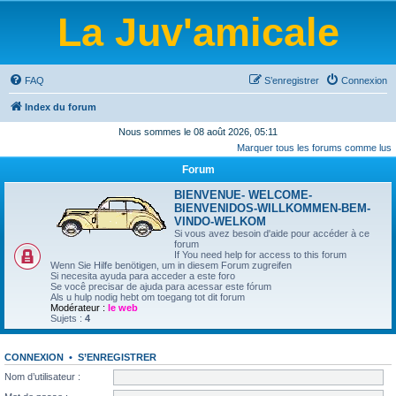
La Juv'amicale
FAQ
S’enregistrer
Connexion
Index du forum
Nous sommes le 08 août 2026, 05:11
Marquer tous les forums comme lus
Forum
BIENVENUE- WELCOME-
BIENVENIDOS-WILLKOMMEN-BEM-
VINDO-WELKOM
Si vous avez besoin d'aide pour accéder à ce
forum
If You need help for access to this forum
Wenn Sie Hilfe benötigen, um in diesem Forum zugreifen
Si necesita ayuda para acceder a este foro
Se você precisar de ajuda para acessar este fórum
Als u hulp nodig hebt om toegang tot dit forum
Modérateur :
le web
Sujets :
4
CONNEXION
•
S’ENREGISTRER
Nom d’utilisateur :