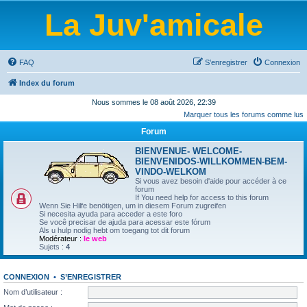
La Juv'amicale
FAQ
S’enregistrer
Connexion
Index du forum
Nous sommes le 08 août 2026, 22:39
Marquer tous les forums comme lus
Forum
BIENVENUE- WELCOME-
BIENVENIDOS-WILLKOMMEN-BEM-
VINDO-WELKOM
Si vous avez besoin d'aide pour accéder à ce
forum
If You need help for access to this forum
Wenn Sie Hilfe benötigen, um in diesem Forum zugreifen
Si necesita ayuda para acceder a este foro
Se você precisar de ajuda para acessar este fórum
Als u hulp nodig hebt om toegang tot dit forum
Modérateur :
le web
Sujets :
4
CONNEXION
•
S’ENREGISTRER
Nom d’utilisateur :