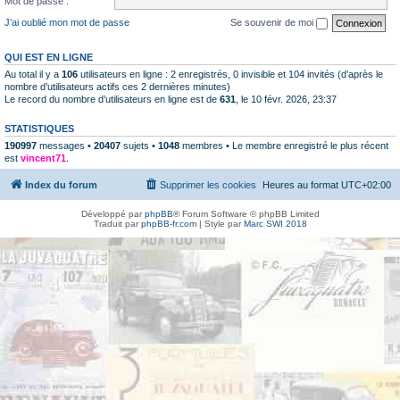
Mot de passe :
J’ai oublié mon mot de passe
Se souvenir de moi
QUI EST EN LIGNE
Au total il y a
106
utilisateurs en ligne : 2 enregistrés, 0 invisible et 104 invités (d’après le
nombre d’utilisateurs actifs ces 2 dernières minutes)
Le record du nombre d’utilisateurs en ligne est de
631
, le 10 févr. 2026, 23:37
STATISTIQUES
190997
messages •
20407
sujets •
1048
membres • Le membre enregistré le plus récent
est
vincent71
.
Index du forum
Supprimer les cookies
Heures au format
UTC+02:00
Développé par
phpBB
® Forum Software © phpBB Limited
Traduit par
phpBB-fr.com
| Style par
Marc SWI 2018