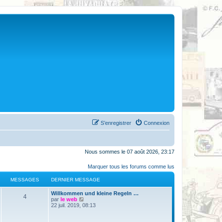
S’enregistrer
Connexion
Nous sommes le 07 août 2026, 23:17
Marquer tous les forums comme lus
MESSAGES
DERNIER MESSAGE
Willkommen und kleine Regeln …
4
V
par
le web
o
22 juil. 2019, 08:13
i
r