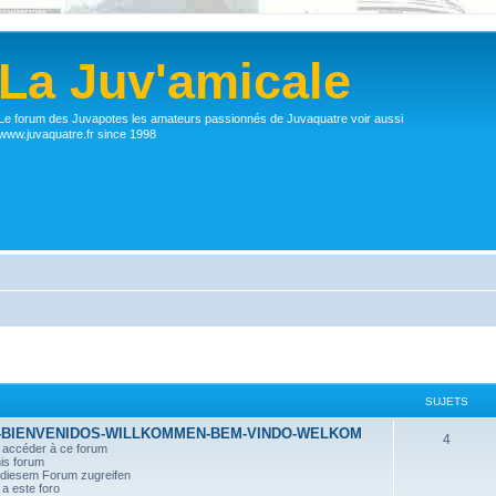
La Juv'amicale
Le forum des Juvapotes les amateurs passionnés de Juvaquatre voir aussi
www.juvaquatre.fr since 1998
SUJETS
-BIENVENIDOS-WILLKOMMEN-BEM-VINDO-WELKOM
4
r accéder à ce forum
his forum
n diesem Forum zugreifen
a este foro