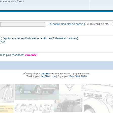
 acessar este fórum
J’ai oublié mon mot de passe
|
Se souvenir de moi
tés (d’après le nombre d’utilisateurs actifs ces 2 dernières minutes)
23:37
é le plus récent est
vincent71
.
Développé par
phpBB
® Forum Software © phpBB Limited
Traduit par
phpBB-fr.com
| Style par
Marc SWI 2018