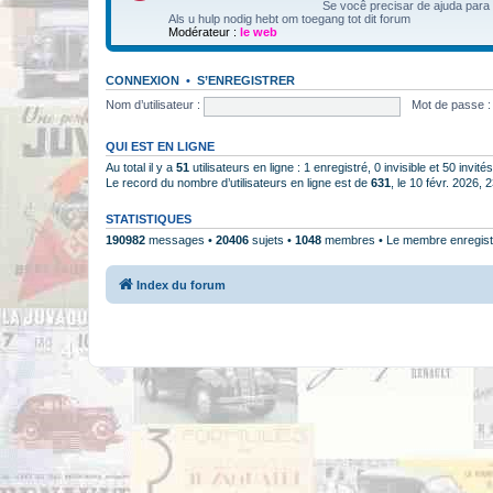
Se você precisar de ajuda para
Als u hulp nodig hebt om toegang tot dit forum
Modérateur :
le web
CONNEXION
•
S’ENREGISTRER
Nom d’utilisateur :
Mot de passe :
QUI EST EN LIGNE
Au total il y a
51
utilisateurs en ligne : 1 enregistré, 0 invisible et 50 invi
Le record du nombre d’utilisateurs en ligne est de
631
, le 10 févr. 2026, 
STATISTIQUES
190982
messages •
20406
sujets •
1048
membres • Le membre enregistr
Index du forum