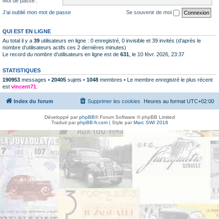
Mot de passe :
J’ai oublié mon mot de passe
Se souvenir de moi
QUI EST EN LIGNE
Au total il y a
39
utilisateurs en ligne : 0 enregistré, 0 invisible et 39 invités (d’après le
nombre d’utilisateurs actifs ces 2 dernières minutes)
Le record du nombre d’utilisateurs en ligne est de
631
, le 10 févr. 2026, 23:37
STATISTIQUES
190953
messages •
20405
sujets •
1048
membres • Le membre enregistré le plus récent
est
vincent71
.
Index du forum
Supprimer les cookies
Heures au format
UTC+02:00
Développé par
phpBB
® Forum Software © phpBB Limited
Traduit par
phpBB-fr.com
| Style par
Marc SWI 2018