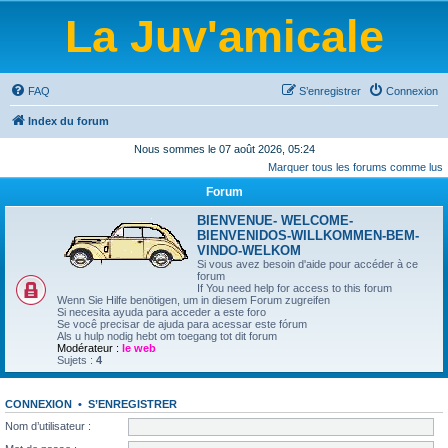
La Juv'amicale
FAQ
S’enregistrer
Connexion
Index du forum
Nous sommes le 07 août 2026, 05:24
Marquer tous les forums comme lus
Forum
BIENVENUE- WELCOME-
BIENVENIDOS-WILLKOMMEN-BEM-
VINDO-WELKOM
Si vous avez besoin d'aide pour accéder à ce
forum
If You need help for access to this forum
Wenn Sie Hilfe benötigen, um in diesem Forum zugreifen
Si necesita ayuda para acceder a este foro
Se você precisar de ajuda para acessar este fórum
Als u hulp nodig hebt om toegang tot dit forum
Modérateur :
le web
Sujets :
4
CONNEXION
•
S’ENREGISTRER
Nom d’utilisateur :