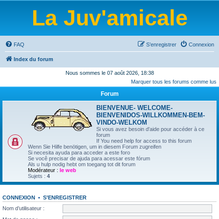
La Juv'amicale
FAQ
S’enregistrer
Connexion
Index du forum
Nous sommes le 07 août 2026, 18:38
Marquer tous les forums comme lus
Forum
BIENVENUE- WELCOME-
BIENVENIDOS-WILLKOMMEN-BEM-
VINDO-WELKOM
Si vous avez besoin d'aide pour accéder à ce
forum
If You need help for access to this forum
Wenn Sie Hilfe benötigen, um in diesem Forum zugreifen
Si necesita ayuda para acceder a este foro
Se você precisar de ajuda para acessar este fórum
Als u hulp nodig hebt om toegang tot dit forum
Modérateur :
le web
Sujets :
4
CONNEXION
•
S’ENREGISTRER
Nom d’utilisateur :