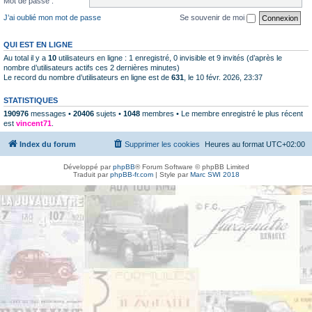
Mot de passe :
J’ai oublié mon mot de passe
Se souvenir de moi
QUI EST EN LIGNE
Au total il y a
10
utilisateurs en ligne : 1 enregistré, 0 invisible et 9 invités (d’après le
nombre d’utilisateurs actifs ces 2 dernières minutes)
Le record du nombre d’utilisateurs en ligne est de
631
, le 10 févr. 2026, 23:37
STATISTIQUES
190976
messages •
20406
sujets •
1048
membres • Le membre enregistré le plus récent
est
vincent71
.
Index du forum
Supprimer les cookies
Heures au format
UTC+02:00
Développé par
phpBB
® Forum Software © phpBB Limited
Traduit par
phpBB-fr.com
| Style par
Marc SWI 2018