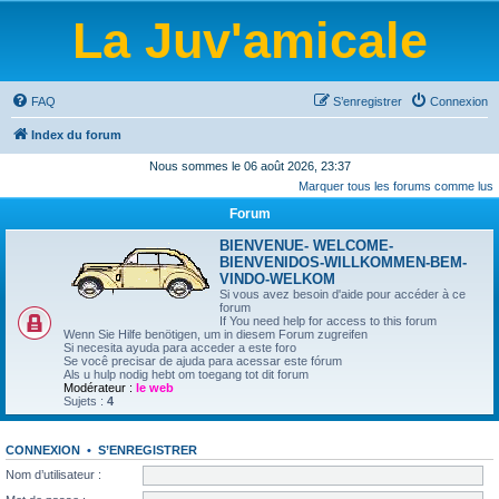
La Juv'amicale
FAQ
S’enregistrer
Connexion
Index du forum
Nous sommes le 06 août 2026, 23:37
Marquer tous les forums comme lus
Forum
BIENVENUE- WELCOME-
BIENVENIDOS-WILLKOMMEN-BEM-
VINDO-WELKOM
Si vous avez besoin d'aide pour accéder à ce
forum
If You need help for access to this forum
Wenn Sie Hilfe benötigen, um in diesem Forum zugreifen
Si necesita ayuda para acceder a este foro
Se você precisar de ajuda para acessar este fórum
Als u hulp nodig hebt om toegang tot dit forum
Modérateur :
le web
Sujets :
4
CONNEXION
•
S’ENREGISTRER
Nom d’utilisateur :