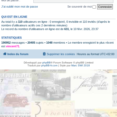
Mot de passe :
J’ai oublié mon mot de passe
Se souvenir de moi
QUI EST EN LIGNE
Au total il y a
110
utilisateurs en ligne : 0 enregistré, 0 invisible et 110 invités (d’après le
nombre d’utilisateurs actifs ces 2 dernières minutes)
Le record du nombre d’utilisateurs en ligne est de
631
, le 10 févr. 2026, 23:37
STATISTIQUES
190952
messages •
20405
sujets •
1048
membres • Le membre enregistré le plus récent
est
vincent71
.
Index du forum
Supprimer les cookies
Heures au format
UTC+02:00
Développé par
phpBB
® Forum Software © phpBB Limited
Traduit par
phpBB-fr.com
| Style par
Marc SWI 2018