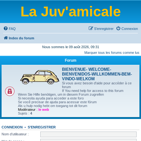
La Juv'amicale
FAQ
S’enregistrer
Connexion
Index du forum
Nous sommes le 09 août 2026, 09:31
Marquer tous les forums comme lus
Forum
BIENVENUE- WELCOME-
BIENVENIDOS-WILLKOMMEN-BEM-
VINDO-WELKOM
Si vous avez besoin d'aide pour accéder à ce
forum
If You need help for access to this forum
Wenn Sie Hilfe benötigen, um in diesem Forum zugreifen
Si necesita ayuda para acceder a este foro
Se você precisar de ajuda para acessar este fórum
Als u hulp nodig hebt om toegang tot dit forum
Modérateur :
le web
Sujets :
4
CONNEXION
•
S’ENREGISTRER
Nom d’utilisateur :