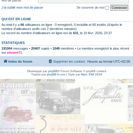
Mot de passe :
J’ai oublié mon mot de passe
Se souvenir de moi
QUI EST EN LIGNE
Au total il y a
66
utilisateurs en ligne : 0 enregistré, 0 invisible et 66 invités (d’après le
nombre d’utilisateurs actifs ces 2 dernières minutes)
Le record du nombre d’utilisateurs en ligne est de
631
, le 10 févr. 2026, 23:37
STATISTIQUES
191004
messages •
20407
sujets •
1048
membres • Le membre enregistré le plus récent
est
vincent71
.
Index du forum
Supprimer les cookies
Heures au format
UTC+02:00
Développé par
phpBB
® Forum Software © phpBB Limited
Traduit par
phpBB-fr.com
| Style par
Marc SWI 2018