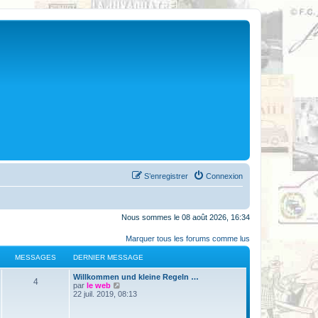
S’enregistrer
Connexion
Nous sommes le 08 août 2026, 16:34
Marquer tous les forums comme lus
MESSAGES
DERNIER MESSAGE
Willkommen und kleine Regeln …
4
V
par
le web
o
22 juil. 2019, 08:13
i
r