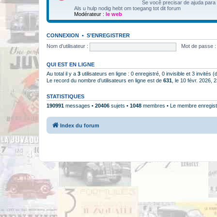
Se você precisar de ajuda para
Als u hulp nodig hebt om toegang tot dit forum
Modérateur :
le web
CONNEXION
•
S’ENREGISTRER
Nom d’utilisateur :
Mot de passe :
QUI EST EN LIGNE
Au total il y a
3
utilisateurs en ligne : 0 enregistré, 0 invisible et 3 invités
Le record du nombre d’utilisateurs en ligne est de
631
, le 10 févr. 2026, 
STATISTIQUES
190991
messages •
20406
sujets •
1048
membres • Le membre enregistr
Index du forum