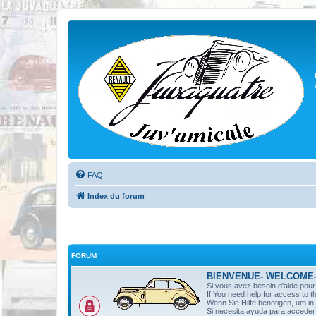
FAQ
Index du forum
FORUM
BIENVENUE- WELCOME
Si vous avez besoin d'aide pou
If You need help for access to t
Wenn Sie Hilfe benötigen, um i
Si necesita ayuda para acceder 