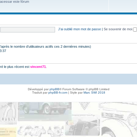
 acessar este fórum
J’ai oublié mon mot de passe
|
Se souvenir de moi
 (d’après le nombre d’utilisateurs actifs ces 2 dernières minutes)
23:37
é le plus récent est
vincent71
.
Développé par
phpBB
® Forum Software © phpBB Limited
Traduit par
phpBB-fr.com
| Style par
Marc SWI 2018