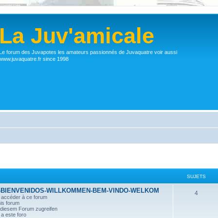
La Juv'amicale
Le forum des Juvapotes les amateurs passionnés de Juvaquatre voir aussi
www.juvaquatre.fr since 1998
SUJETS
-BIENVENIDOS-WILLKOMMEN-BEM-VINDO-WELKOM
4
r accéder à ce forum
his forum
n diesem Forum zugreifen
a este foro