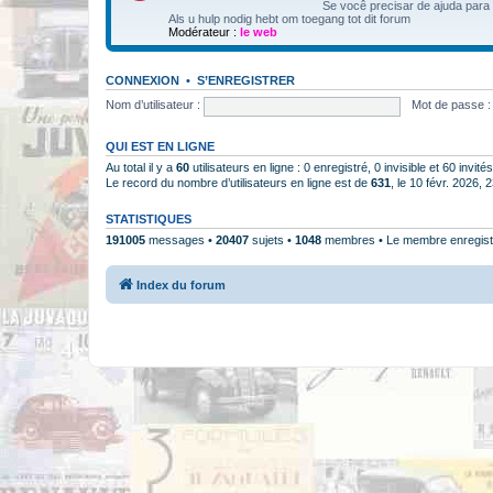
Se você precisar de ajuda para
Als u hulp nodig hebt om toegang tot dit forum
Modérateur :
le web
CONNEXION
•
S’ENREGISTRER
Nom d’utilisateur :
Mot de passe :
QUI EST EN LIGNE
Au total il y a
60
utilisateurs en ligne : 0 enregistré, 0 invisible et 60 invi
Le record du nombre d’utilisateurs en ligne est de
631
, le 10 févr. 2026, 
STATISTIQUES
191005
messages •
20407
sujets •
1048
membres • Le membre enregistr
Index du forum