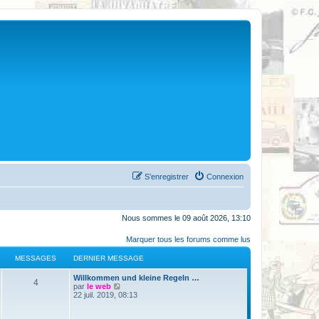
S’enregistrer
Connexion
Nous sommes le 09 août 2026, 13:10
Marquer tous les forums comme lus
MESSAGES
DERNIER MESSAGE
Willkommen und kleine Regeln …
4
V
par
le web
o
22 juil. 2019, 08:13
i
r