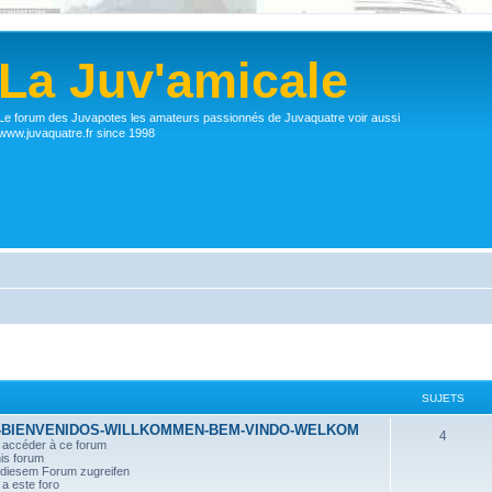
La Juv'amicale
Le forum des Juvapotes les amateurs passionnés de Juvaquatre voir aussi
www.juvaquatre.fr since 1998
SUJETS
-BIENVENIDOS-WILLKOMMEN-BEM-VINDO-WELKOM
4
r accéder à ce forum
his forum
n diesem Forum zugreifen
a este foro