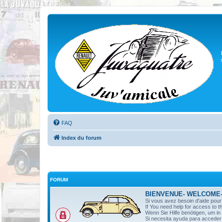
FAQ
Index du forum
FORUM
BIENVENUE- WELCOME
Si vous avez besoin d'aide pou
If You need help for access to t
Wenn Sie Hilfe benötigen, um i
Si necesita ayuda para acceder 