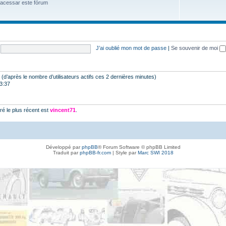
 acessar este fórum
J’ai oublié mon mot de passe
|
Se souvenir de moi
tés (d’après le nombre d’utilisateurs actifs ces 2 dernières minutes)
23:37
é le plus récent est
vincent71
.
Développé par
phpBB
® Forum Software © phpBB Limited
Traduit par
phpBB-fr.com
| Style par
Marc SWI 2018