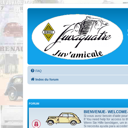
FAQ
Index du forum
FORUM
BIENVENUE- WELCOME
Si vous avez besoin d'aide pou
If You need help for access to t
Wenn Sie Hilfe benötigen, um i
Si necesita ayuda para acceder 