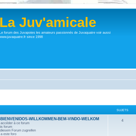
La Juv'amicale
Le forum des Juvapotes les amateurs passionnés de Juvaquatre voir aussi
www.juvaquatre.fr since 1998
SUJETS
-BIENVENIDOS-WILLKOMMEN-BEM-VINDO-WELKOM
4
r accéder à ce forum
his forum
n diesem Forum zugreifen
a este foro