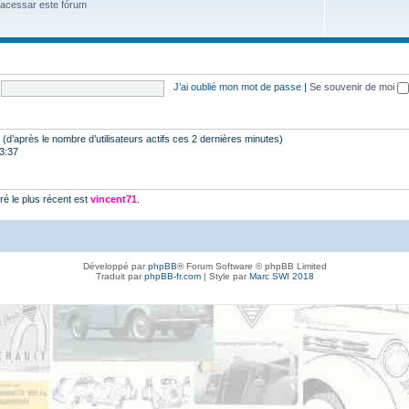
 acessar este fórum
J’ai oublié mon mot de passe
|
Se souvenir de moi
tés (d’après le nombre d’utilisateurs actifs ces 2 dernières minutes)
23:37
é le plus récent est
vincent71
.
Développé par
phpBB
® Forum Software © phpBB Limited
Traduit par
phpBB-fr.com
| Style par
Marc SWI 2018