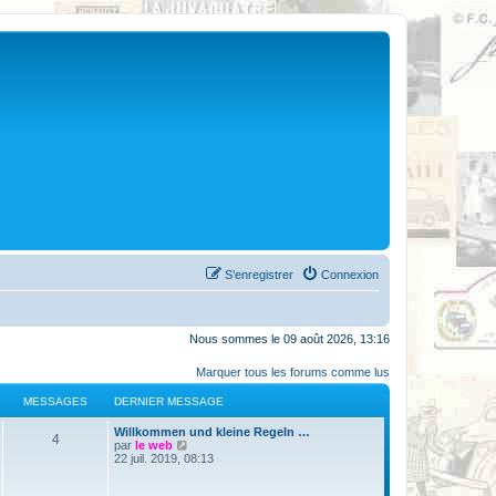
S’enregistrer
Connexion
Nous sommes le 09 août 2026, 13:16
Marquer tous les forums comme lus
MESSAGES
DERNIER MESSAGE
Willkommen und kleine Regeln …
4
V
par
le web
o
22 juil. 2019, 08:13
i
r