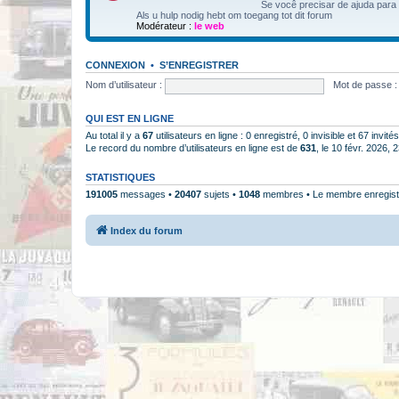
Se você precisar de ajuda para
Als u hulp nodig hebt om toegang tot dit forum
Modérateur :
le web
CONNEXION
•
S’ENREGISTRER
Nom d’utilisateur :
Mot de passe :
QUI EST EN LIGNE
Au total il y a
67
utilisateurs en ligne : 0 enregistré, 0 invisible et 67 invi
Le record du nombre d’utilisateurs en ligne est de
631
, le 10 févr. 2026, 
STATISTIQUES
191005
messages •
20407
sujets •
1048
membres • Le membre enregistr
Index du forum