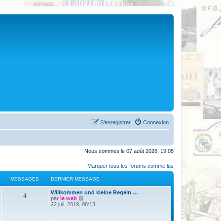
S’enregistrer
Connexion
Nous sommes le 07 août 2026, 19:05
Marquer tous les forums comme lus
MESSAGES
DERNIER MESSAGE
Willkommen und kleine Regeln …
4
V
par
le web
o
22 juil. 2019, 08:13
i
r