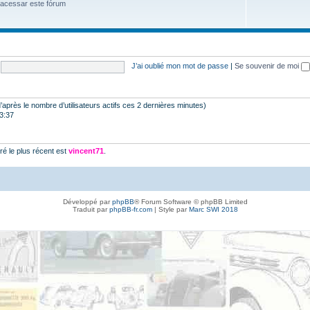
 acessar este fórum
J’ai oublié mon mot de passe
|
Se souvenir de moi
 (d’après le nombre d’utilisateurs actifs ces 2 dernières minutes)
23:37
é le plus récent est
vincent71
.
Développé par
phpBB
® Forum Software © phpBB Limited
Traduit par
phpBB-fr.com
| Style par
Marc SWI 2018