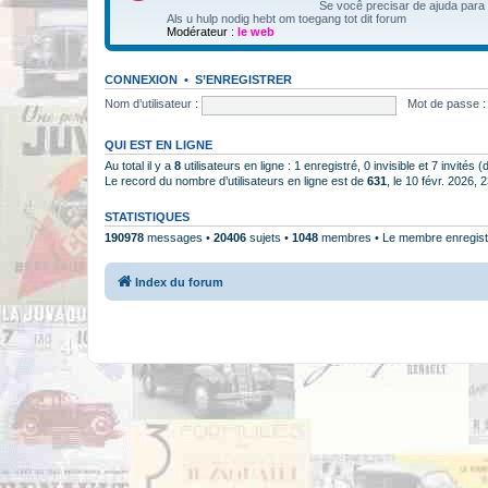
Se você precisar de ajuda para
Als u hulp nodig hebt om toegang tot dit forum
Modérateur :
le web
CONNEXION
•
S’ENREGISTRER
Nom d’utilisateur :
Mot de passe :
QUI EST EN LIGNE
Au total il y a
8
utilisateurs en ligne : 1 enregistré, 0 invisible et 7 invités
Le record du nombre d’utilisateurs en ligne est de
631
, le 10 févr. 2026, 
STATISTIQUES
190978
messages •
20406
sujets •
1048
membres • Le membre enregistr
Index du forum