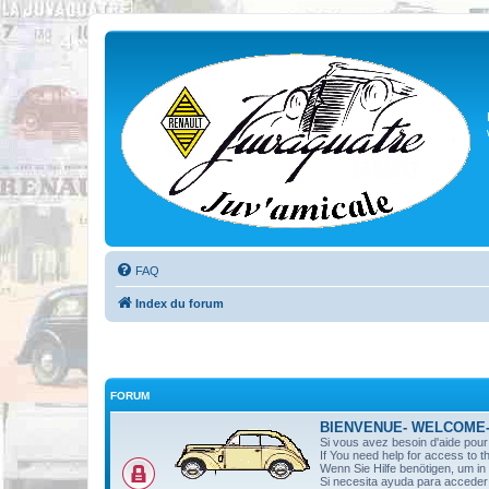
FAQ
Index du forum
FORUM
BIENVENUE- WELCOME
Si vous avez besoin d'aide pou
If You need help for access to t
Wenn Sie Hilfe benötigen, um i
Si necesita ayuda para acceder 