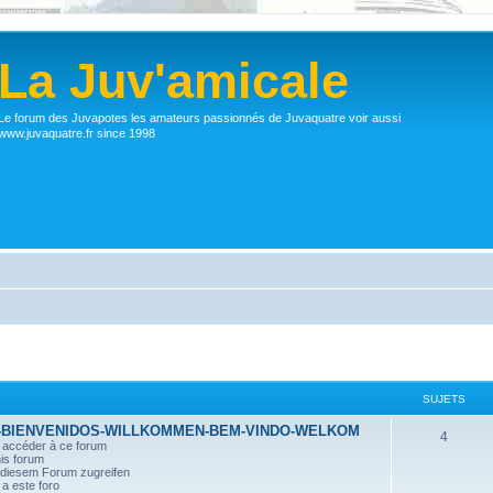
La Juv'amicale
Le forum des Juvapotes les amateurs passionnés de Juvaquatre voir aussi
www.juvaquatre.fr since 1998
SUJETS
-BIENVENIDOS-WILLKOMMEN-BEM-VINDO-WELKOM
4
r accéder à ce forum
his forum
n diesem Forum zugreifen
a este foro