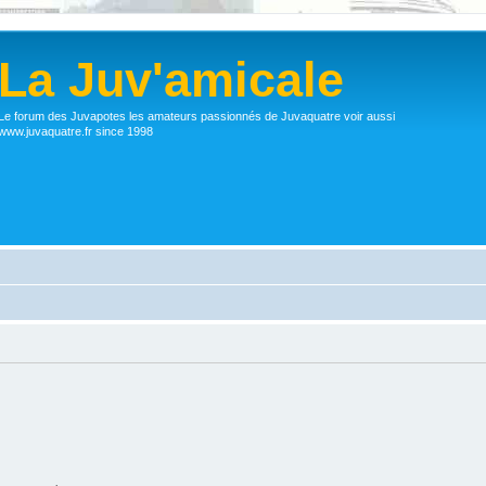
La Juv'amicale
Le forum des Juvapotes les amateurs passionnés de Juvaquatre voir aussi
www.juvaquatre.fr since 1998