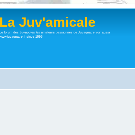
La Juv'amicale
Le forum des Juvapotes les amateurs passionnés de Juvaquatre voir aussi
www.juvaquatre.fr since 1998