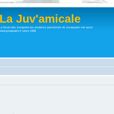
La Juv'amicale
Le forum des Juvapotes les amateurs passionnés de Juvaquatre voir aussi
www.juvaquatre.fr since 1998