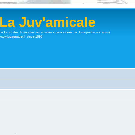
La Juv'amicale
Le forum des Juvapotes les amateurs passionnés de Juvaquatre voir aussi
www.juvaquatre.fr since 1998